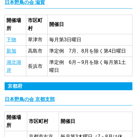
日本野鳥の会 滋賀
開催場
市区町
開催日
所
村
下物
草津市
毎月第3日曜日
新旭
高島市
準定例 7月、8月を除く第4日曜日
湖北湖
準定例 6月～9月を除く毎月第1土
長浜市
岸
曜日
京都府
日本野鳥の会 京都支部
開催場
市区町村
開催日
所
京都市右京
毎月第3木曜日（7・8月は休