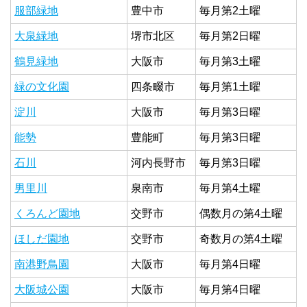
服部緑地
豊中市
毎月第2土曜
大泉緑地
堺市北区
毎月第2日曜
鶴見緑地
大阪市
毎月第3土曜
緑の文化園
四条畷市
毎月第1土曜
淀川
大阪市
毎月第3日曜
能勢
豊能町
毎月第3日曜
石川
河内長野市
毎月第3日曜
男里川
泉南市
毎月第4土曜
くろんど園地
交野市
偶数月の第4土曜
ほしだ園地
交野市
奇数月の第4土曜
南港野鳥園
大阪市
毎月第4日曜
大阪城公園
大阪市
毎月第4日曜