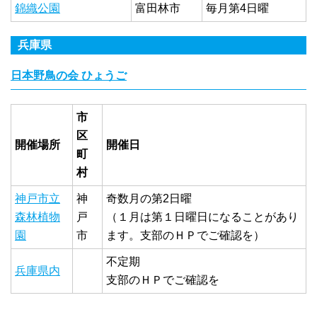
錦織公園
富田林市
毎月第4日曜
兵庫県
日本野鳥の会 ひょうご
市
区
開催場所
開催日
町
村
神戸市立
神
奇数月の第2日曜
森林植物
戸
（１月は第１日曜日になることがあり
園
市
ます。支部のＨＰでご確認を）
不定期
兵庫県内
支部のＨＰでご確認を