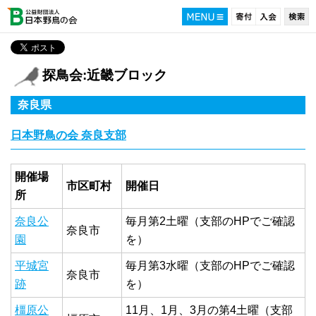
探鳥会:近畿ブロック
奈良県
日本野鳥の会 奈良支部
開催場
市区町村
開催日
所
奈良公
毎月第2土曜（支部のHPでご確認
奈良市
園
を）
平城宮
毎月第3水曜（支部のHPでご確認
奈良市
跡
を）
橿原公
11月、1月、3月の第4土曜（支部