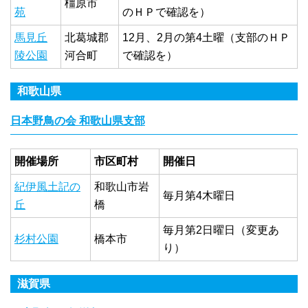
橿原市
苑
のＨＰで確認を）
馬見丘
北葛城郡
12月、2月の第4土曜（支部のＨＰ
陵公園
河合町
で確認を）
和歌山県
日本野鳥の会 和歌山県支部
開催場所
市区町村
開催日
紀伊風土記の
和歌山市岩
毎月第4木曜日
丘
橋
毎月第2日曜日（変更あ
杉村公園
橋本市
り）
滋賀県