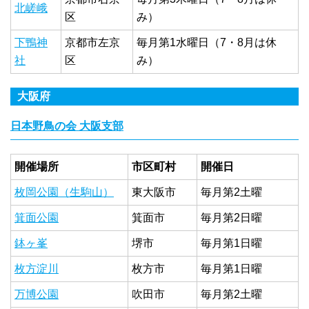
北嵯峨
区
み）
下鴨神
京都市左京
毎月第1水曜日（7・8月は休
社
区
み）
大阪府
日本野鳥の会 大阪支部
開催場所
市区町村
開催日
枚岡公園（生駒山）
東大阪市
毎月第2土曜
箕面公園
箕面市
毎月第2日曜
鉢ヶ峯
堺市
毎月第1日曜
枚方淀川
枚方市
毎月第1日曜
万博公園
吹田市
毎月第2土曜