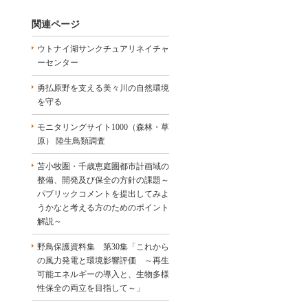
関連ページ
ウトナイ湖サンクチュアリネイチャ
ーセンター
勇払原野を支える美々川の自然環境
を守る
モニタリングサイト1000（森林・草
原） 陸生鳥類調査
苫小牧圏・千歳恵庭圏都市計画域の
整備、開発及び保全の方針の課題～
パブリックコメントを提出してみよ
うかなと考える方のためのポイント
解説～
野鳥保護資料集 第30集「これから
の風力発電と環境影響評価 ～再生
可能エネルギーの導入と、生物多様
性保全の両立を目指して～」