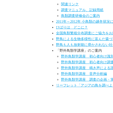
関連リンク
調査マニュアル、記録用紙
鳥類調査研修会のご案内
2011年～2012年 小鳥類の越冬状況
ひばりは どこに？
全国鳥類繁殖分布調査にご協力をお
野鳥による生物多様性に富んだ森づ
野鳥も人も放射能に脅かされない社
「野外鳥類学講座」のご案内
野外鳥類学講座 初心者向け識
野外鳥類学講座 初心者向け調
野外鳥類学講座 鳴き声による
野外鳥類学講座 音声分析編
野外鳥類学講座 調査の企画・
リーフレット「アジアの鳥を調べよ