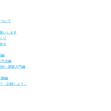
について
願いします
くり
会を
別編
査方法編
識別・調査入門編
実施編
う 記録しよう」