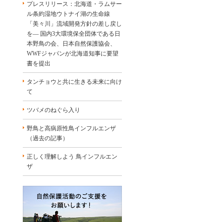
プレスリリース：北海道・ラムサー
ル条約湿地ウトナイ湖の生命線
「美々川」流域開発方針の差し戻し
を― 国内3大環境保全団体である日
本野鳥の会、日本自然保護協会、
WWFジャパンが北海道知事に要望
書を提出
タンチョウと共に生きる未来に向け
て
ツバメのねぐら入り
野鳥と高病原性鳥インフルエンザ
（過去の記事）
正しく理解しよう 鳥インフルエン
ザ