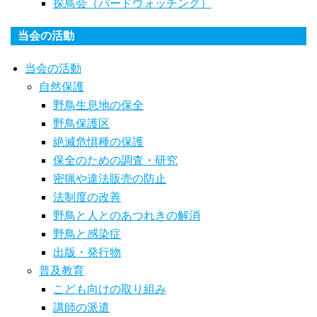
探鳥会（バードウォッチング）
当会の活動
当会の活動
自然保護
野鳥生息地の保全
野鳥保護区
絶滅危惧種の保護
保全のための調査・研究
密猟や違法販売の防止
法制度の改善
野鳥と人とのあつれきの解消
野鳥と感染症
出版・発行物
普及教育
こども向けの取り組み
講師の派遣