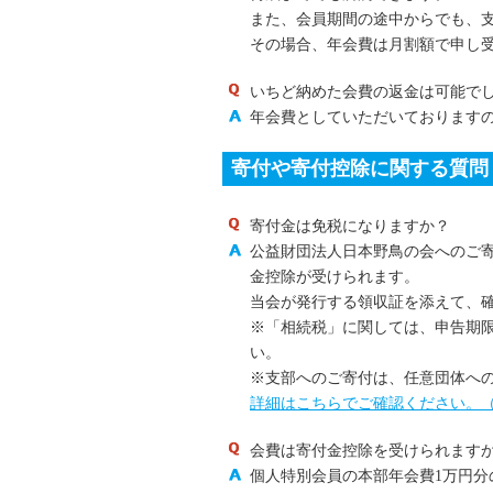
また、会員期間の途中からでも、
その場合、年会費は月割額で申し
いちど納めた会費の返金は可能で
年会費としていただいております
寄付や寄付控除に関する質問
寄付金は免税になりますか？
公益財団法人日本野鳥の会へのご
金控除が受けられます。
当会が発行する領収証を添えて、
※「相続税」に関しては、申告期
い。
※支部へのご寄付は、任意団体へ
詳細はこちらでご確認ください。
会費は寄付金控除を受けられます
個人特別会員の本部年会費1万円分