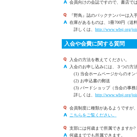
会員向けの会誌ですので、書店では
『野鳥』誌のバックナンバーは入
在庫があるものは、1冊700円（
詳しくは、
http://www.wbsj.org/joi
入会や会費に関する質問
入会の方法を教えてください。
入会のお申し込みには、３つの方
(1) 当会ホームページからのオ
(2) お申込書の郵送
(3) バードショップ（当会の事
詳しくは、
http://www.wbsj.org/joi
会員制度に種類があるようですが
こちらをご覧ください。
支部には何歳まで所属できますか?
何歳まででも所属できます。