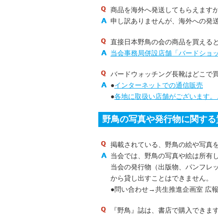
商品を海外へ発送してもらえます
申し訳ありませんが、海外への発
直接日本野鳥の会の商品を買える
当会事務局併設店舗「バードショ
バードウォッチング長靴はどこで
●
インターネットでの通信販売
●
各地に取扱い店舗がございます。
野鳥の写真や発行物に関する
掲載されている、野鳥の絵や写真
当会では、野鳥の写真や絵は所有
当会の発行物（出版物、パンフレッ
から貸し出すことはできません。
●問い合わせ→共生推進企画室 広報グルー
『野鳥』誌は、書店で購入できま