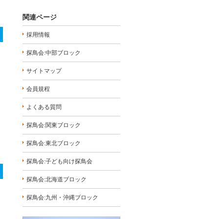
関連ページ
採用情報
探鳥会:中部ブロック
サイトマップ
会員規程
よくある質問
探鳥会:関東ブロック
探鳥会:東北ブロック
探鳥会:子ども向け探鳥会
探鳥会:北海道ブロック
探鳥会:九州・沖縄ブロック