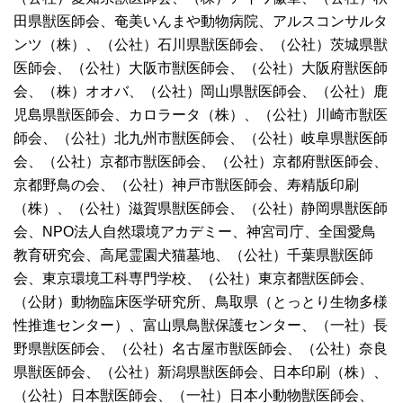
田県獣医師会、奄美いんまや動物病院、アルスコンサルタ
ンツ（株）、（公社）石川県獣医師会、（公社）茨城県獣
医師会、（公社）大阪市獣医師会、（公社）大阪府獣医師
会、（株）オオバ、（公社）岡山県獣医師会、（公社）鹿
児島県獣医師会、カロラータ（株）、（公社）川崎市獣医
師会、（公社）北九州市獣医師会、（公社）岐阜県獣医師
会、（公社）京都市獣医師会、（公社）京都府獣医師会、
京都野鳥の会、（公社）神戸市獣医師会、寿精版印刷
（株）、（公社）滋賀県獣医師会、（公社）静岡県獣医師
会、NPO法人自然環境アカデミー、神宮司庁、全国愛鳥
教育研究会、高尾霊園犬猫墓地、（公社）千葉県獣医師
会、東京環境工科専門学校、（公社）東京都獣医師会、
（公財）動物臨床医学研究所、鳥取県（とっとり生物多様
性推進センター）、富山県鳥獣保護センター、（一社）長
野県獣医師会、（公社）名古屋市獣医師会、（公社）奈良
県獣医師会、（公社）新潟県獣医師会、日本印刷（株）、
（公社）日本獣医師会、（一社）日本小動物獣医師会、