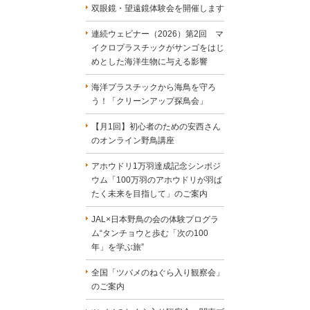
双眼鏡・望遠鏡体験会を開催します
連続ウェビナー（2026）第2回 マ
イクロプラスチックがサンゴをはじ
めとした海洋生物に与える影響
海洋プラスチックから海鳥を守ろ
う！「クリーンアップ探鳥会」
【月1回】初心者のための安西さん
のオンライン野鳥講座
アホウドリ1万羽達成記念シンポジ
ウム「100万羽のアホウドリが羽ば
たく未来を目指して」のご案内
JAL×日本野鳥の会の体験プログラ
ム“タンチョウと歩む「次の100
年」を学ぶ旅”
全国「ツバメのねぐら入り観察会」
のご案内