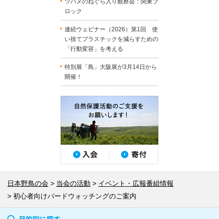
ツバメのねぐら入り観察会：関東ブ
ロック
連続ウェビナー（2026）第1回 使
い捨てプラスチックを減らすための
「行動変容」を考える
特別展「鳥」大阪展が3月14日から
開催！
日本野鳥の会
当会の活動
イベント・広報番組情報
初心者向けバードウォッチングのご案内