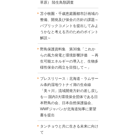
草原） 陸生鳥類調査
苫小牧圏・千歳恵庭圏都市計画域の
整備、開発及び保全の方針の課題～
パブリックコメントを提出してみよ
うかなと考える方のためのポイント
解説～
野鳥保護資料集 第30集「これか
らの風力発電と環境影響評価 ～再
生可能エネルギーの導入と、生物多
様性保全の両立を目指して～」
プレスリリース：北海道・ラムサー
ル条約湿地ウトナイ湖の生命線
「美々川」流域開発方針の差し戻し
を― 国内3大環境保全団体である日
本野鳥の会、日本自然保護協会、
WWFジャパンが北海道知事に要望
書を提出
タンチョウと共に生きる未来に向け
て