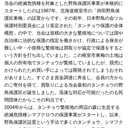
当会の絶滅危惧種を対象とした野鳥保護区事業が本格的に
スタートしたのは1987年、北海道根室市の「持田野鳥保
護区東梅」の設置からです。その前年、日本野鳥の会ツル
保護特別委員会により策定された「タンチョウ保護の全体
構想」の中で、当会は規模の大きな繁殖地については国や
自治体に法的な保護の指定を働きかけ、行政による保全が
難しい中・小規模な繁殖地は買取りや協定で保護をすると
いう方針を打ち出していました。この根室市東梅の土地は
個人の所有地でタンチョウが繁殖していましたが、競売に
かけられたため買い手によっては開発されてしまうおそれ
がありました。すぐさま資金調達に奔走し、会員の方から
のご寄付を得て、買取りによる当会最初のタンチョウの野
鳥保護区が誕生しました。迅速な対応が可能だったのも民
間団体だからこその利点です。
2004年からは、タンチョウ繁殖地の周辺の森に生息する
絶滅危惧種シマフクロウの保護事業がスタートし、以来、
野鳥保護区設置という手法で多くのタンチョウ、シマフク