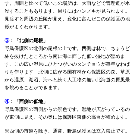
す。周囲と比べて低いこの場所は、大雨などで管理道が水
没することもあります。周りにはハンノキが見られます。
見渡すと周辺の丘陵が見え、変化に富んだこの保護区の地
形がよくわかります。
③
：「北側の尾根」
野鳥保護区の北側の尾根の上です。西側は林で、ちょうど
林を抜けたところから南に海に面した低い湿地が臨めま
す。この広い湿原にひとつがいのタンチョウが毎年なわば
りを作ります。北側に広がる国有林から保護区の森、草原
から湿原、湖沼、海へと続く人工物の無い北海道の原風景
を眺めることができます。
④
：「西側の低地」
野鳥保護区の西側からの景色です。湿地が広がっているの
が東側に見え、その奥には保護区東側の高台が臨めます。
※西側の市道を除き、通常、野鳥保護区は立入禁止です。