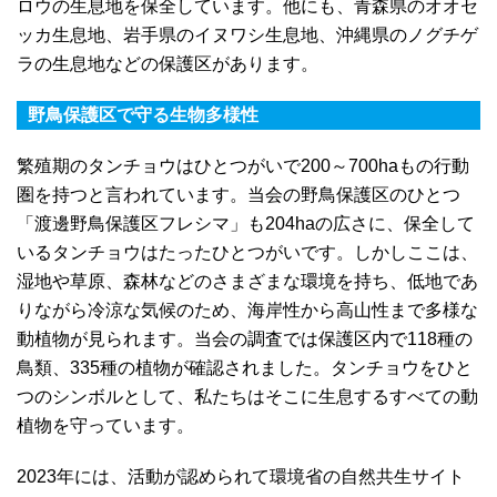
ロウの生息地を保全しています。他にも、青森県のオオセ
ッカ生息地、岩手県のイヌワシ生息地、沖縄県のノグチゲ
ラの生息地などの保護区があります。
野鳥保護区で守る生物多様性
繁殖期のタンチョウはひとつがいで200～700haもの行動
圏を持つと言われています。当会の野鳥保護区のひとつ
「渡邊野鳥保護区フレシマ」も204haの広さに、保全して
いるタンチョウはたったひとつがいです。しかしここは、
湿地や草原、森林などのさまざまな環境を持ち、低地であ
りながら冷涼な気候のため、海岸性から高山性まで多様な
動植物が見られます。当会の調査では保護区内で118種の
鳥類、335種の植物が確認されました。タンチョウをひと
つのシンボルとして、私たちはそこに生息するすべての動
植物を守っています。
2023年には、活動が認められて環境省の自然共生サイト