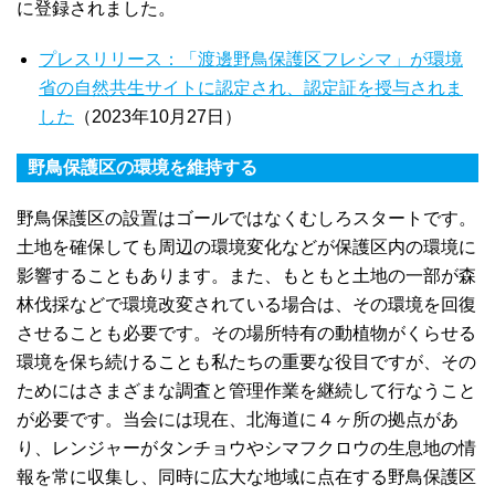
に登録されました。
プレスリリース：「渡邊野鳥保護区フレシマ」が環境
省の自然共生サイトに認定され、認定証を授与されま
した
（2023年10月27日）
野鳥保護区の環境を維持する
野鳥保護区の設置はゴールではなくむしろスタートです。
土地を確保しても周辺の環境変化などが保護区内の環境に
影響することもあります。また、もともと土地の一部が森
林伐採などで環境改変されている場合は、その環境を回復
させることも必要です。その場所特有の動植物がくらせる
環境を保ち続けることも私たちの重要な役目ですが、その
ためにはさまざまな調査と管理作業を継続して行なうこと
が必要です。当会には現在、北海道に４ヶ所の拠点があ
り、レンジャーがタンチョウやシマフクロウの生息地の情
報を常に収集し、同時に広大な地域に点在する野鳥保護区