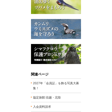
関連ページ
2027年「会員証」を飾る写真大募
集！
協定旅館:信越・北陸
入会資料請求