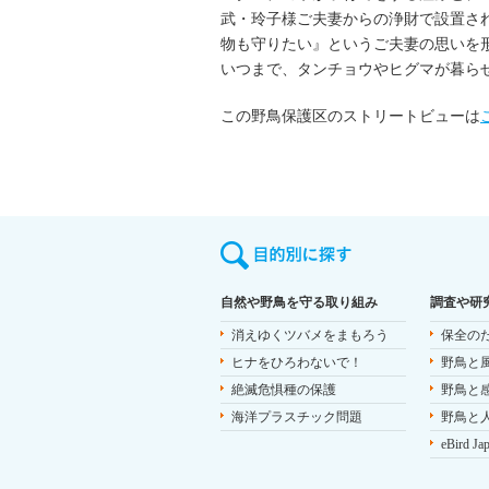
武・玲子様ご夫妻からの浄財で設置さ
物も守りたい』というご夫妻の思いを
いつまで、タンチョウやヒグマが暮ら
この野鳥保護区のストリートビューは
自然や野鳥を守る取り組み
調査や研
消えゆくツバメをまもろう
保全の
ヒナをひろわないで！
野鳥と
絶滅危惧種の保護
野鳥と
海洋プラスチック問題
野鳥と
eBird Ja