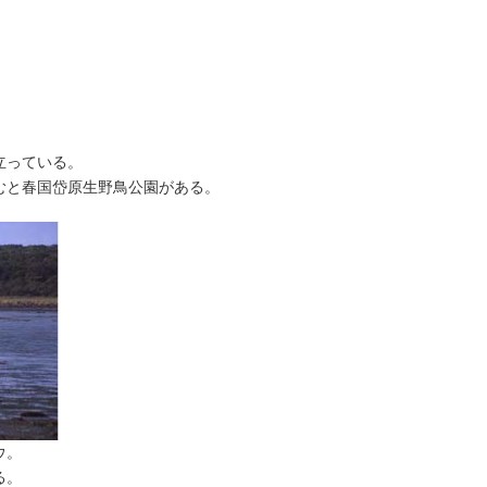
立っている。
むと春国岱原生野鳥公園がある。
ウ。
る。