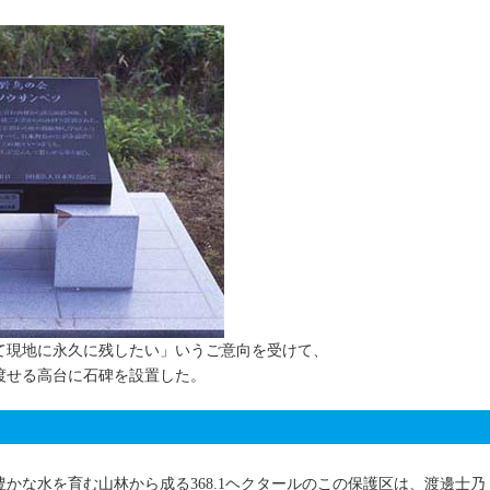
て現地に永久に残したい」いうご意向を受けて、
渡せる高台に石碑を設置した。
かな水を育む山林から成る368.1ヘクタールのこの保護区は、渡邊士乃