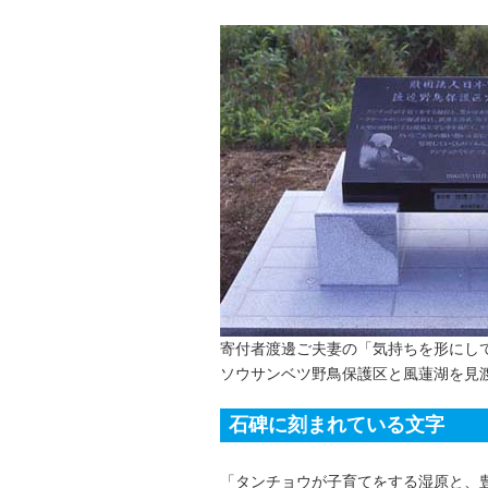
寄付者渡邊ご夫妻の「気持ちを形にし
ソウサンベツ野鳥保護区と風蓮湖を見
石碑に刻まれている文字
「タンチョウが子育てをする湿原と、豊