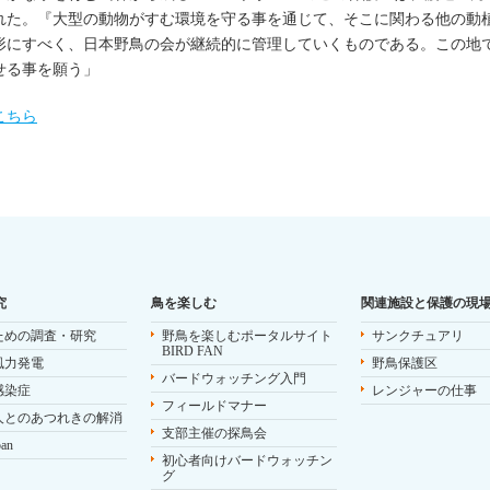
れた。『大型の動物がすむ環境を守る事を通じて、そこに関わる他の動
形にすべく、日本野鳥の会が継続的に管理していくものである。この地
せる事を願う」
こちら
究
鳥を楽しむ
関連施設と保護の現
ための調査・研究
野鳥を楽しむポータルサイト
サンクチュアリ
BIRD FAN
風力発電
野鳥保護区
バードウォッチング入門
感染症
レンジャーの仕事
フィールドマナー
人とのあつれきの解消
支部主催の探鳥会
pan
初心者向けバードウォッチン
グ