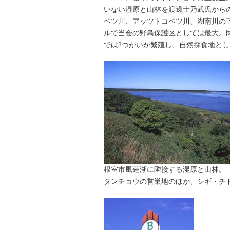
いない湿原と山林を渡邊士乃武氏から
ベツ川、アッツトコベツ川、湖南川の下
ルで当会の野鳥保護区としては最大。
では2つがいが繁殖し、自然採食地と
根室市風蓮湖に隣接する湿原と山林。
タンチョウの営巣地のほか、シギ・チ