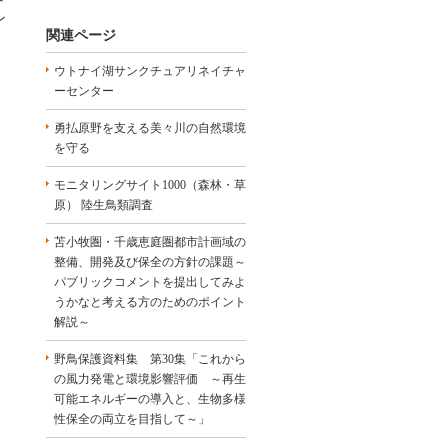
ン
関連ページ
ウトナイ湖サンクチュアリネイチャ
ーセンター
勇払原野を支える美々川の自然環境
を守る
モニタリングサイト1000（森林・草
原） 陸生鳥類調査
苫小牧圏・千歳恵庭圏都市計画域の
整備、開発及び保全の方針の課題～
パブリックコメントを提出してみよ
うかなと考える方のためのポイント
解説～
野鳥保護資料集 第30集「これから
の風力発電と環境影響評価 ～再生
可能エネルギーの導入と、生物多様
性保全の両立を目指して～」