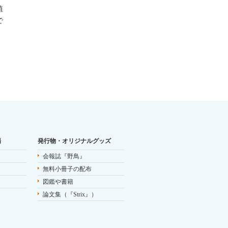
植
で
場
発行物・オリジナルグッズ
会報誌『野鳥』
無料小冊子の配布
図鑑や書籍
論文集（『Strix』）