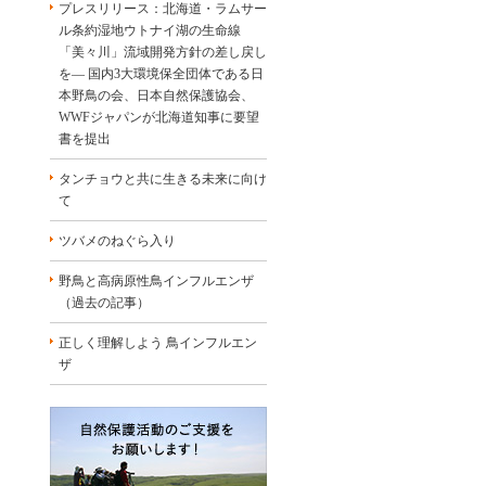
プレスリリース：北海道・ラムサー
ル条約湿地ウトナイ湖の生命線
「美々川」流域開発方針の差し戻し
を― 国内3大環境保全団体である日
本野鳥の会、日本自然保護協会、
WWFジャパンが北海道知事に要望
書を提出
タンチョウと共に生きる未来に向け
て
ツバメのねぐら入り
野鳥と高病原性鳥インフルエンザ
（過去の記事）
正しく理解しよう 鳥インフルエン
ザ