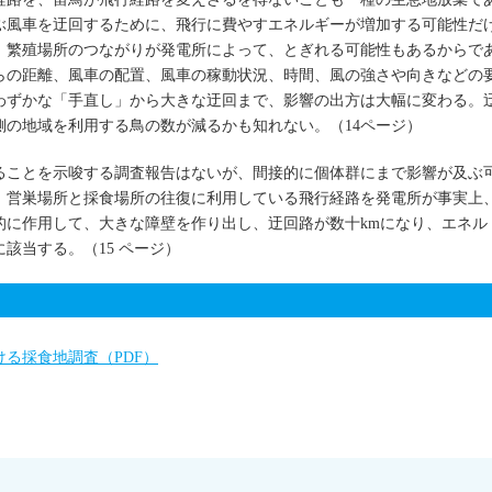
ぶ風車を迂回するために、飛行に費やすエネルギーが増加する可能性だ
、繁殖場所のつながりが発電所によって、とぎれる可能性もあるからで
らの距離、風車の配置、風車の稼動状況、時間、風の強さや向きなどの
わずかな「手直し」から大きな迂回まで、影響の出方は大幅に変わる。
側の地域を利用する鳥の数が減るかも知れない。（14ページ）
ることを示唆する調査報告はないが、間接的に個体群にまで影響が及ぶ
、営巣場所と採食場所の往復に利用している飛行経路を発電所が事実上
的に作用して、大きな障壁を作り出し、迂回路が数十kmになり、エネル
該当する。（15 ページ）
る採食地調査（PDF）