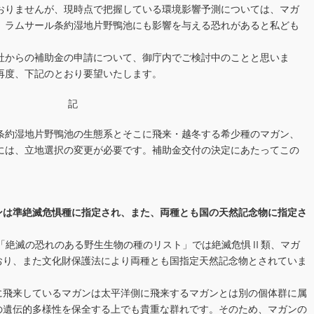
おりませんが、現時点で把握している環境影響予測については、マガ
、ラムサール条約湿地片野鴨池にも影響を与える恐れがあると私ども
社からの補助金の申請について、御庁内でご検討中のことと思いま
再度、下記のとおり要望いたします。
記
約湿地片野鴨池の生態系とそこに飛来・越冬する希少種のマガン、
には、立地選択の変更が必要です。補助金交付の決定にあたってこの
ンは準絶滅危惧種に指定され、また、両種とも国の天然記念物に指定さ
版の「絶滅の恐れのある野生生物の種のリスト」では絶滅危惧Ⅱ類、マガ
おり、また文化財保護法により両種とも国指定天然記念物とされていま
に飛来しているマガンは太平洋側に飛来するマガンとは別の個体群に属
の遺伝的多様性を保全する上でも貴重な群れです。そのため、マガンの