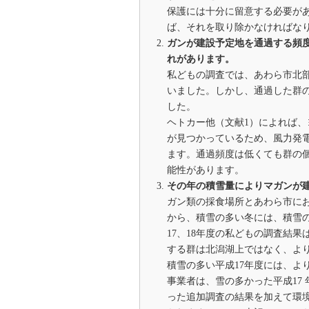
保護には十分に留意する必要が
ば、それを取り除かなければな
ガンが建設予定地を通過する頻
れがあります。
私どもの調査では、あわら市北
いました。しかし、通過した群
した。
ヘトカー他（文献1）によれば
が見つかっているため、風力発
ます。通過頻度は低くても群の
能性があります。
その年の積雪量によりマガンが
ガン類の採食場所とあわら市に
から、積雪の多い冬には、積雪
17、18年度の私どもの調査結
する群は北潟湖上ではなく、よ
積雪の多い平成17年度には、よ
事業者は、雪の多かった平成17
った追加調査の結果を加えて環