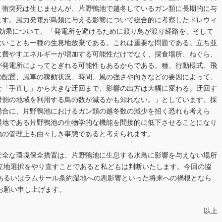
、衝突死は生じませんが、片野鴨池で越冬しているガン類に長期的に与
ます。風力発電が鳥類に与える影響について総合的に考察したドレウィ
壁効果について、「発電所を避けるために渡り鳥が渡り経路を、そして
ないことも一種の生息地放棄である。これは重要な問題である。立ち並
に費やすエネルギーが増加する可能性だけでなく、採食場所、ねぐら、
が発電所によってとぎれる可能性もあるからである。種、行動様式、飛
の配置、風車の稼動状況、時間、風の強さや向きなどの要因によって、
な「手直し」から大きな迂回まで、影響の出方は大幅に変わる。迂回す
対側の地域を利用する鳥の数が減るかも知れない。」としています。採
場合に、片野鴨池におけるガン類の越冬数の減少を招く恐れも考えら
湿地である片野鴨池の生物学的な機能を間接的に低下させることになり
地の管理上も由々しき事態であると考えられます。
り安全な環境保全措置は、片野鴨池に生息する水鳥に影響を与えない場所
立地選択をやり直すことであると私どもは判断いたします。今回の協
あるいはラムサール条約湿地への悪影響といった将来への禍根となら
お願い申し上げます。
以上