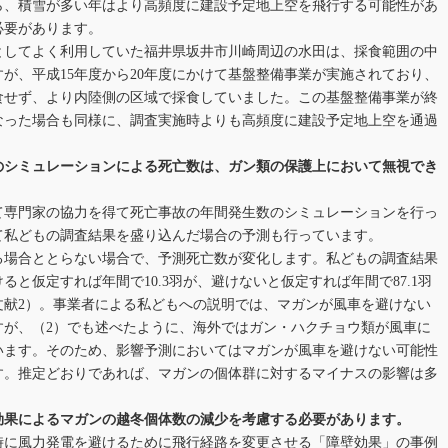
ら、積雪が多い年はより高頻度に建設予定地上空を飛行する可能性があ
必要があります。
としてよく利用していた福井県坂井市川崎周辺の水田は、採食範囲の中
が、平成15年度から20年度にかけて基盤整備事業が実施されており、
食せず、より内陸側の区域で採食していました。この基盤整備事業が終
なった場合も同様に、調査実施時よりも高頻度に建設予定地上空を通過
のシミュレーションによる死亡数は、ガン類の保護上において無視でき
て専門家の協力を得て死亡事故の年間発生数のシミュレーションを行っ
て私どもの調査結果を盛り込んだ場合の予測も行っています。
る場合ととらない場合で、予測死亡数が変化します。私どもの調査結果
と仮定すれば年間で10.3羽が、避けないと仮定すれば年間で87.1羽
文献2）。事業者による私どもへの説明では、マガンが風車を避けない
すが、（2）でも述べたように、海外ではガン・ハクチョウ類が風車に
います。そのため、影響予測においてはマガンが風車を避けない可能性
す。推定どおりであれば、マガンの個体群に対するマイナスの影響は多
効果によるマガンの越冬個体数の減少を考慮する必要があります。
時に風力発電を避けるために飛行経路を変更させる「障壁効果」の事例