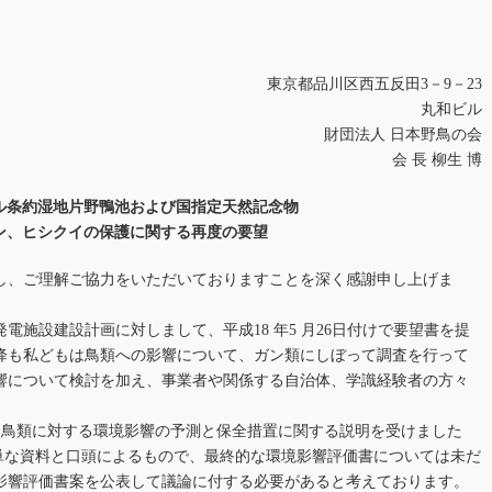
東京都品川区西五反田3－9－23
丸和ビル
財団法人 日本野鳥の会
会 長 柳生 博
ル条約湿地片野鴨池および国指定天然記念物
ン、ヒシクイの保護に関する再度の要望
、ご理解ご協力をいただいておりますことを深く感謝申し上げま
電施設建設計画に対しまして、平成18 年5 月26日付けで要望書を提
降も私どもは鳥類への影響について、ガン類にしぼって調査を行って
響について検討を加え、事業者や関係する自治体、学識経験者の方々
日に鳥類に対する環境影響の予測と保全措置に関する説明を受けました
簡単な資料と口頭によるもので、最終的な環境影響評価書については未だ
影響評価書案を公表して議論に付する必要があると考えております。