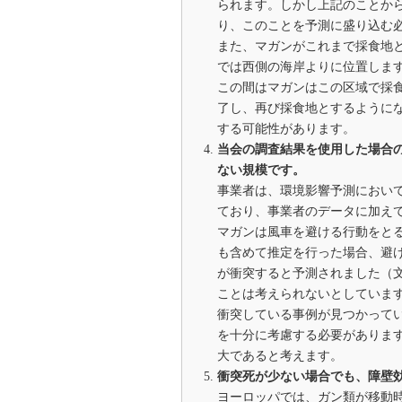
られます。しかし上記のことか
り、このことを予測に盛り込む
また、マガンがこれまで採食地
では西側の海岸よりに位置します
この間はマガンはこの区域で採
了し、再び採食地とするように
する可能性があります。
当会の調査結果を使用した場合
ない規模です。
事業者は、環境影響予測におい
ており、事業者のデータに加え
マガンは風車を避ける行動をと
も含めて推定を行った場合、避ける
が衝突すると予測されました（
ことは考えられないとしていま
衝突している事例が見つかって
を十分に考慮する必要がありま
大であると考えます。
衝突死が少ない場合でも、障壁
ヨーロッパでは、ガン類が移動