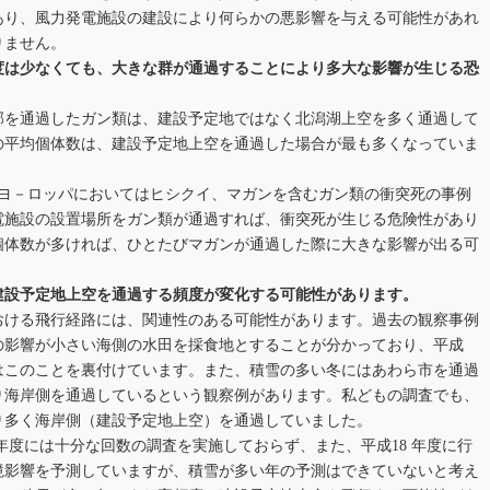
あり、風力発電施設の建設により何らかの悪影響を与える可能性があれ
りません。
度は少なくても、大きな群が通過することにより多大な影響が生じる恐
部を通過したガン類は、建設予定地ではなく北潟湖上空を多く通過して
の平均個体数は、建設予定地上空を通過した場合が最も多くなっていま
、ヨ－ロッパにおいてはヒシクイ、マガンを含むガン類の衝突死の事例
電施設の設置場所をガン類が通過すれば、衝突死が生じる危険性があり
個体数が多ければ、ひとたびマガンが通過した際に大きな影響が出る可
建設予定地上空を通過する頻度が変化する可能性があります。
おける飛行経路には、関連性のある可能性があります。過去の観察事例
の影響が小さい海側の水田を採食地とすることが分かっており、平成
果はこのことを裏付けています。また、積雪の多い冬にはあわら市を通過
り海岸側を通過しているという観察例があります。私どもの調査でも、
り多く海岸側（建設予定地上空）を通過していました。
 年度には十分な回数の調査を実施しておらず、また、平成18 年度に行
境影響を予測していますが、積雪が多い年の予測はできていないと考え