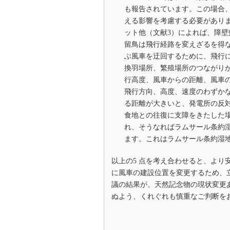
も報告されています。この場合
える影響を考慮する必要があり
ット他（文献3）によれば、障
留鳥は飛行経路を変えざるを得
ぶ風車を迂回するために、飛行
換羽場所、繁殖場所のつながり
行高度、風車からの距離、風車
飛行方向、高度、速度のわずか
る距離が大きいと、発電所の反
食地との往復に支障をきたした
れ、そうなればラムサール条約
ます。これはラムサール条約湿
以上の5 点を考え合わせると、よ
に風車の建設位置を変更するため、
議の結果が、天然記念物の現状変更
ぬよう、くれぐれも慎重なご判断を