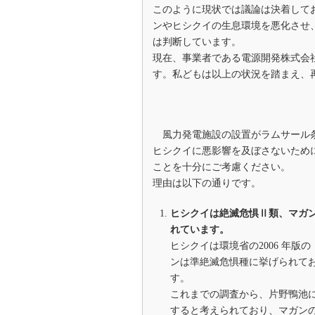
このように現状では議論は決着して
ンやヒシクイの生息環境を悪化させ
は判断しています。
現在、事業者である電源開発株式会
す。私どもは以上の状況を踏まえ、
風力発電施設の設置がラムサール条
ヒシクイに悪影響を及ぼさないため
ことを十分にご考慮ください。
理由は以下の通りです。
ヒシクイは絶滅危惧Ⅱ類、マガ
れています。
ヒシクイは環境省の2006 年
ンは準絶滅危惧種に挙げられて
す。
これまでの調査から、片野鴨池
すると考えられており、マガン