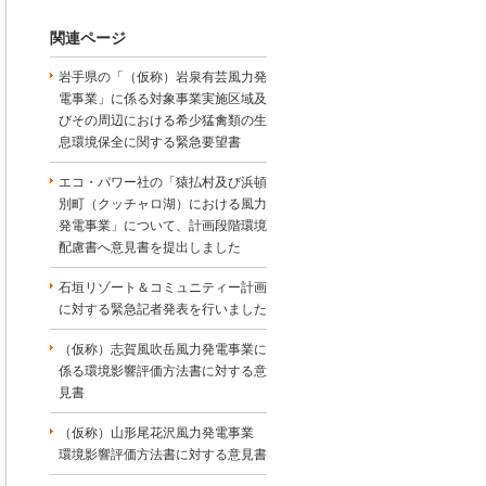
関連ページ
岩手県の「（仮称）岩泉有芸風力発
電事業」に係る対象事業実施区域及
びその周辺における希少猛禽類の生
息環境保全に関する緊急要望書
エコ・パワー社の「猿払村及び浜頓
別町（クッチャロ湖）における風力
発電事業」について、計画段階環境
配慮書へ意見書を提出しました
石垣リゾート＆コミュニティー計画
に対する緊急記者発表を行いました
（仮称）志賀風吹岳風力発電事業に
係る環境影響評価方法書に対する意
見書
（仮称）山形尾花沢風力発電事業
環境影響評価方法書に対する意見書