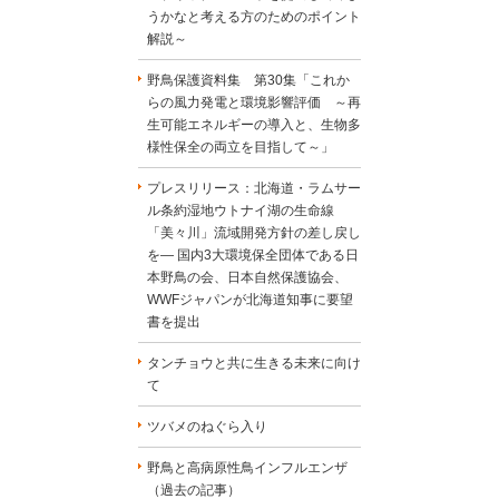
うかなと考える方のためのポイント
解説～
野鳥保護資料集 第30集「これか
らの風力発電と環境影響評価 ～再
生可能エネルギーの導入と、生物多
様性保全の両立を目指して～」
プレスリリース：北海道・ラムサー
ル条約湿地ウトナイ湖の生命線
「美々川」流域開発方針の差し戻し
を― 国内3大環境保全団体である日
本野鳥の会、日本自然保護協会、
WWFジャパンが北海道知事に要望
書を提出
タンチョウと共に生きる未来に向け
て
ツバメのねぐら入り
野鳥と高病原性鳥インフルエンザ
（過去の記事）