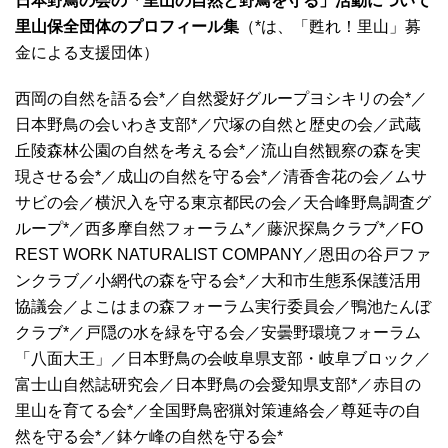
日本野鳥の会の「里山の自然と野鳥を守る」活動について
里山保全団体のプロフィール集
（*は、「甦れ！里山」募
金による支援団体）
西岡の自然を語る会*／自然愛好グループヨシキリの会*／
日本野鳥の会いわき支部*／穴塚の自然と歴史の会／武蔵
丘陵森林公園の自然を考える会*／流山自然観察の森を実
現させる会*／成山の自然を守る会*／清香舎花の会／ムサ
サビの会／横沢入を守る東京都民の会／天合峰野鳥調査グ
ループ*／西多摩自然フォーラム*／藤沢探鳥クラブ*／FO
REST WORK NATURALIST COMPANY／恩田の谷戸ファ
ンクラブ／小網代の森を守る会*／大和市生態系保護活用
協議会／よこはまの森フォーラム実行委員会／鴨池たんぼ
クラブ*／戸隠の水を緑を守る会／安曇野環境フォーラム
「八面大王」／日本野鳥の会岐阜県支部・岐阜ブロック／
富士山自然誌研究会／日本野鳥の会愛知県支部*／赤目の
里山を育てる会*／全国野鳥密猟対策連絡会／尊延寺の自
然を守る会*／鉢ケ峰の自然を守る会*