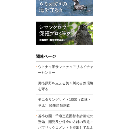
関連ページ
ウトナイ湖サンクチュアリネイチャ
ーセンター
勇払原野を支える美々川の自然環境
を守る
モニタリングサイト1000（森林・
草原） 陸生鳥類調査
苫小牧圏・千歳恵庭圏都市計画域の
整備、開発及び保全の方針の課題～
パブリックコメントを提出してみよ