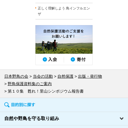
正しく理解しよう 鳥インフルエン
ザ
日本野鳥の会
当会の活動
自然保護
出版・発行物
野鳥保護資料集のご案内
第１０集 甦れ！里山シンポジウム報告書
自然や野鳥を守る取り組み