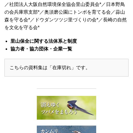
／社団法人大阪自然環境保全協会里山委員会*／日本野鳥
の会兵庫県支部*／奥須磨公園にトンボを育てる会／蒜山
森を守る会*／ドウダンツツジ里づくりの会*／長崎の自然
を文化を守る会*
里山保全に関する法体系と制度
協力者・協力団体・企業一覧
こちらの資料集は「在庫切れ」です。