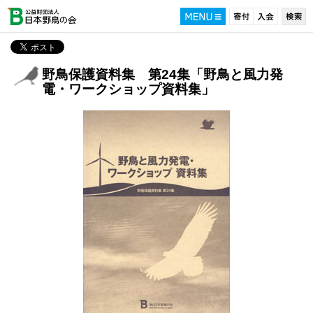
野鳥保護資料集 第24集「野鳥と風力発
電・ワークショップ資料集」