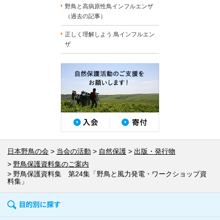
野鳥と高病原性鳥インフルエンザ
（過去の記事）
正しく理解しよう 鳥インフルエン
ザ
日本野鳥の会
当会の活動
自然保護
出版・発行物
野鳥保護資料集のご案内
野鳥保護資料集 第24集「野鳥と風力発電・ワークショップ資
料集」