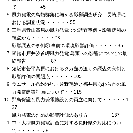
て・・・・・45
風力発電の鳥類群集に与える影響調査研究－長崎県に
おける調査状況 ・・・・・55
三重県青山高原の風力発電での調査事例－影響緩和の
視点から・・・・・73
影響調査の事例② 事前の環境影響評価・・・・・85
函館市戸井汐首岬風力発電 鳥類への影響についての最
終報告 ・・・・・87
須坂市菅平高原におけるタカ類の渡りの調査の実例と
影響評価の問題点・・・・・105
ラムサール条約湿地・片野鴨池と福井県あわら市の風
力発電建設計画について・・115
野鳥保護と風力発電施設との両立に向けて・・・・・1
27
風力発電のための影響評価のあり方・・・・・137
中・大型風力発電計画に対する長野県の対応につい
て・・・・・139