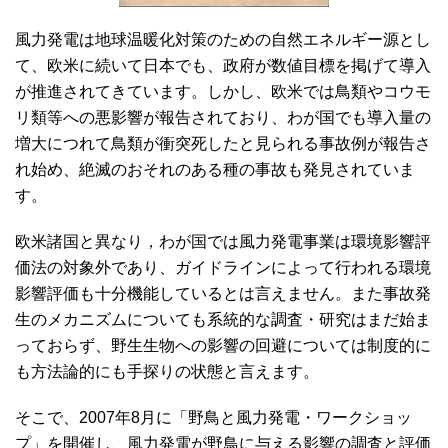
風力発電は地球温暖化対策のための自然エネルギー源とし
て、欧米に続いて日本でも、政府が数値目標を掲げて導入
が推進されてきています。しかし、欧米では鳥類やコウモ
リ類等への悪影響が報告されており、わが国でも導入量の
増大につれて鳥類が衝突死したと見られる事故例が報告さ
れ始め、絶滅のおそれのある種の事故も発見されていま
す。
欧米諸国と異なり，わが国では風力発電事業は環境影響評
価法の対象外であり、ガイドラインによって行われる環境
影響評価も十分機能しているとは言えません。また事故発
生のメカニズムについても系統的な調査・研究はまだ始ま
っておらず、野生生物への影響の回避については制度的に
も方法論的にも手探りの状態と言えます。
そこで、2007年8月に「野鳥と風力発電・ワークショッ
プ」を開催し、風力発電が野鳥に与える影響の調査と評価