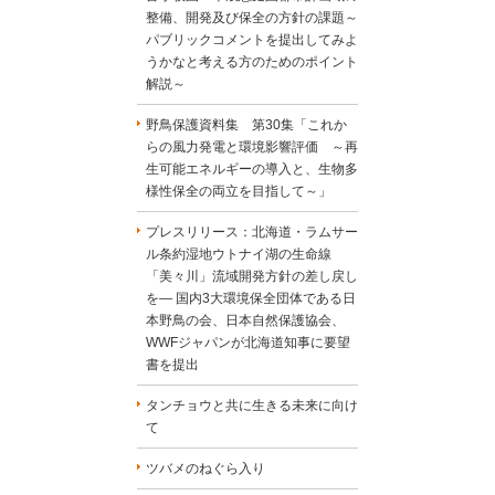
整備、開発及び保全の方針の課題～
パブリックコメントを提出してみよ
うかなと考える方のためのポイント
解説～
野鳥保護資料集 第30集「これか
らの風力発電と環境影響評価 ～再
生可能エネルギーの導入と、生物多
様性保全の両立を目指して～」
プレスリリース：北海道・ラムサー
ル条約湿地ウトナイ湖の生命線
「美々川」流域開発方針の差し戻し
を― 国内3大環境保全団体である日
本野鳥の会、日本自然保護協会、
WWFジャパンが北海道知事に要望
書を提出
タンチョウと共に生きる未来に向け
て
ツバメのねぐら入り