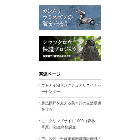
関連ページ
ウトナイ湖サンクチュアリネイチャ
ーセンター
勇払原野を支える美々川の自然環境
を守る
モニタリングサイト1000（森林・
草原） 陸生鳥類調査
苫小牧圏・千歳恵庭圏都市計画域の