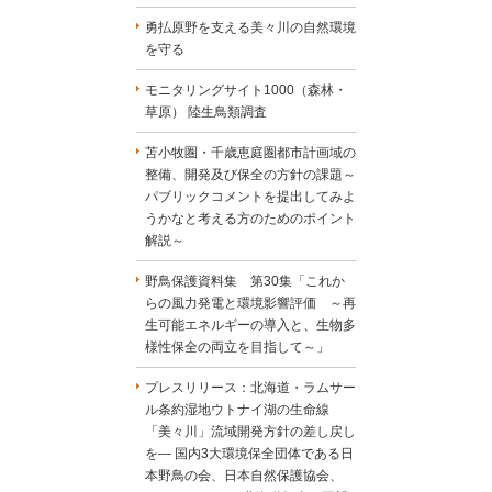
勇払原野を支える美々川の自然環境
を守る
モニタリングサイト1000（森林・
草原） 陸生鳥類調査
苫小牧圏・千歳恵庭圏都市計画域の
整備、開発及び保全の方針の課題～
パブリックコメントを提出してみよ
うかなと考える方のためのポイント
解説～
野鳥保護資料集 第30集「これか
らの風力発電と環境影響評価 ～再
生可能エネルギーの導入と、生物多
様性保全の両立を目指して～」
プレスリリース：北海道・ラムサー
ル条約湿地ウトナイ湖の生命線
「美々川」流域開発方針の差し戻し
を― 国内3大環境保全団体である日
本野鳥の会、日本自然保護協会、