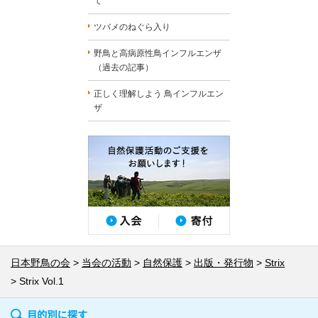
て
ツバメのねぐら入り
野鳥と高病原性鳥インフルエンザ
（過去の記事）
正しく理解しよう 鳥インフルエン
ザ
日本野鳥の会
当会の活動
自然保護
出版・発行物
Strix
Strix Vol.1