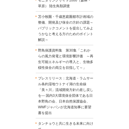
モニタリングサイト1000（森林・
草原） 陸生鳥類調査
苫小牧圏・千歳恵庭圏都市計画域の
整備、開発及び保全の方針の課題～
パブリックコメントを提出してみよ
うかなと考える方のためのポイント
解説～
野鳥保護資料集 第30集「これか
らの風力発電と環境影響評価 ～再
生可能エネルギーの導入と、生物多
様性保全の両立を目指して～」
プレスリリース：北海道・ラムサー
ル条約湿地ウトナイ湖の生命線
「美々川」流域開発方針の差し戻し
を― 国内3大環境保全団体である日
本野鳥の会、日本自然保護協会、
WWFジャパンが北海道知事に要望
書を提出
タンチョウと共に生きる未来に向け