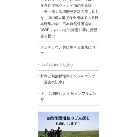
ル条約湿地ウトナイ湖の生命線
「美々川」流域開発方針の差し戻し
を― 国内3大環境保全団体である日
本野鳥の会、日本自然保護協会、
WWFジャパンが北海道知事に要望
書を提出
タンチョウと共に生きる未来に向け
て
ツバメのねぐら入り
野鳥と高病原性鳥インフルエンザ
（過去の記事）
正しく理解しよう 鳥インフルエン
ザ