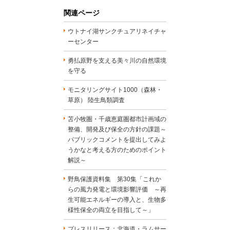
関連ページ
ウトナイ湖サンクチュアリネイチャ
ーセンター
勇払原野を支える美々川の自然環境
を守る
モニタリングサイト1000（森林・
草原） 陸生鳥類調査
苫小牧圏・千歳恵庭圏都市計画域の
整備、開発及び保全の方針の課題～
パブリックコメントを提出してみよ
うかなと考える方のためのポイント
解説～
野鳥保護資料集 第30集「これか
らの風力発電と環境影響評価 ～再
生可能エネルギーの導入と、生物多
様性保全の両立を目指して～」
プレスリリース：北海道・ラムサー