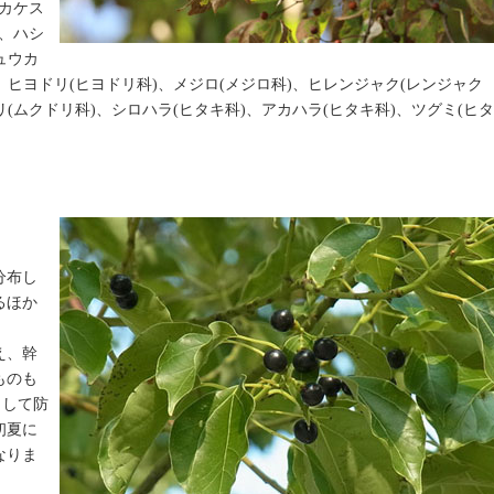
、カケス
)、ハシ
ュウカ
、ヒヨドリ(ヒヨドリ科)、メジロ(メジロ科)、ヒレンジャク(レンジャク
リ(ムクドリ科)、シロハラ(ヒタキ科)、アカハラ(ヒタキ科)、ツグミ(ヒタ
分布し
るほか
え、幹
ものも
として防
初夏に
なりま