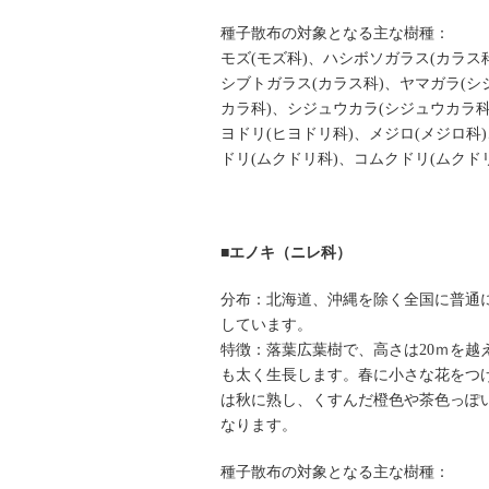
種子散布の対象となる主な樹種：
モズ(モズ科)、ハシボソガラス(カラス
シブトガラス(カラス科)、ヤマガラ(シ
カラ科)、シジュウカラ(シジュウカラ科
ヨドリ(ヒヨドリ科)、メジロ(メジロ科
ドリ(ムクドリ科)、コムクドリ(ムクド
■エノキ（ニレ科）
分布：北海道、沖縄を除く全国に普通
しています。
特徴：落葉広葉樹で、高さは20ｍを越
も太く生長します。春に小さな花をつ
は秋に熟し、くすんだ橙色や茶色っぽ
なります。
種子散布の対象となる主な樹種：