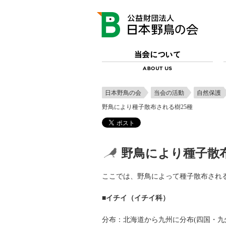
日本野鳥の会
当会の活動
自然保護
野鳥により種子散布される樹25種
野鳥により種子散布
ここでは、野鳥によって種子散布され
■イチイ（イチイ科）
分布：北海道から九州に分布(四国・九