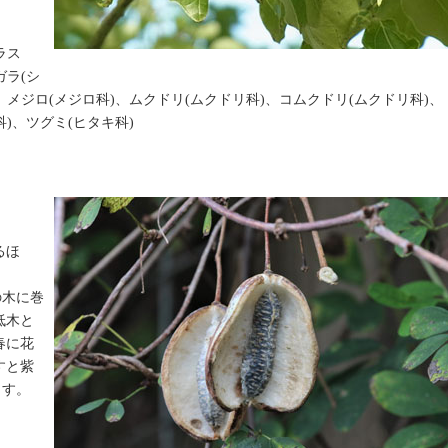
ラス
ガラ(シ
、メジロ(メジロ科)、ムクドリ(ムクドリ科)、コムクドリ(ムクドリ科)、
)、ツグミ(ヒタキ科)
るほ
の木に巻
低木と
春に花
すと紫
ます。