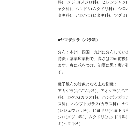
科)、メジロ(メジロ科)、ヒレンジャク
ャク科)、ムクドリ(ムクドリ科)、シロ
タキ科)、アカハラ(ヒタキ科)、ツグミ
■ヤマザクラ（バラ科）
分布：本州・四国・九州に分布してい
特徴：落葉広葉樹で、高さは20ｍ前後
ます。春に花をつけ、初夏に黒く実が
す。
種子散布の対象となる主な樹種：
アカゲラ(キツツキ科)、アオゲラ(キツ
科)、カケス(カラス科)、ハシボソガラ
ス科)、ハシブトガラス(カラス科)、ヤ
(シジュウカラ科)、ヒヨドリ(ヒヨドリ
ジロ(メジロ科)、ムクドリ(ムクドリ科
ミ(ヒタキ科)