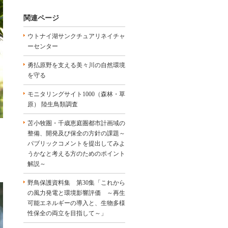
関連ページ
ウトナイ湖サンクチュアリネイチャ
ーセンター
勇払原野を支える美々川の自然環境
を守る
モニタリングサイト1000（森林・草
原） 陸生鳥類調査
苫小牧圏・千歳恵庭圏都市計画域の
整備、開発及び保全の方針の課題～
パブリックコメントを提出してみよ
うかなと考える方のためのポイント
解説～
野鳥保護資料集 第30集「これから
の風力発電と環境影響評価 ～再生
可能エネルギーの導入と、生物多様
性保全の両立を目指して～」