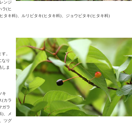
(レンジ
ハラ(ヒ
(ヒタキ科)、ルリビタキ(ヒタキ科)、ジョウビタキ(ヒタキ科)
ます。
になり
熟しま
ツキ
ス(カラ
マガラ
科)、メ
)、ツグ