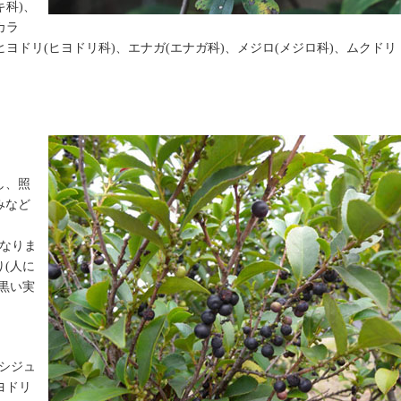
キ科)、
カラ
ヒヨドリ(ヒヨドリ科)、エナガ(エナガ科)、メジロ(メジロ科)、ムクドリ
し、照
みなど
なりま
(人に
黒い実
、シジュ
ヨドリ