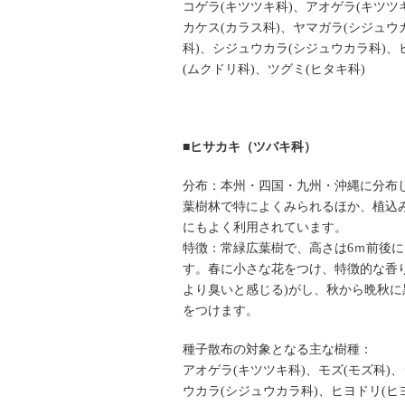
コゲラ(キツツキ科)、アオゲラ(キツツ
カケス(カラス科)、ヤマガラ(シジュウ
科)、シジュウカラ(シジュウカラ科)、
(ムクドリ科)、ツグミ(ヒタキ科)
■ヒサカキ（ツバキ科）
分布：本州・四国・九州・沖縄に分布
葉樹林で特によくみられるほか、植込
にもよく利用されています。
特徴：常緑広葉樹で、高さは6ｍ前後に
す。春に小さな花をつけ、特徴的な香り
より臭いと感じる)がし、秋から晩秋に
をつけます。
種子散布の対象となる主な樹種：
アオゲラ(キツツキ科)、モズ(モズ科)
ウカラ(シジュウカラ科)、ヒヨドリ(ヒ