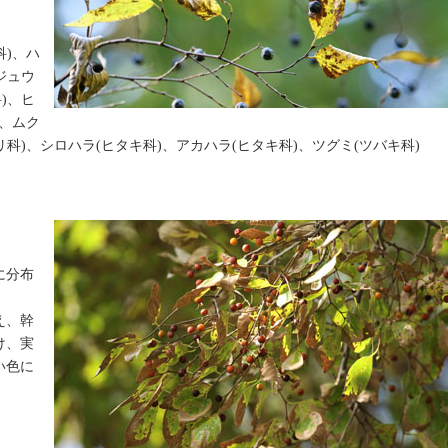
科)、ハ
ジュウ
)、ヒ
)、ムク
リ科)、シロハラ(ヒタキ科)、アカハラ(ヒタキ科)、ツグミ(ツバキ科)
に分布
え、幹
け、実
い色に