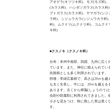
アオゲラ(キツツキ科)、モズ(モズ科)
(カラス科)、ハシボソガラス(カラス科
ブトガラス(カラス科)、ヤマガラ(シジ
ラ科)、シジュウカラ(シジュウカラ科)
科)、ムクドリ(ムクドリ科)、コムクド
キ科)
■クスノキ（クスノキ科）
分布：本州中南部、四国、九州に広く
ています。また、神社に植えられてい
街路樹としも多く利用されています。
特徴：常緑広葉樹で、高さは20ｍを越
も太く生長し、中には、20ｍを越える
あります。古くから樟脳(しょうのう)
虫剤や防腐剤に利用されてきました。
小さな花をつけ、秋に熟した実は黒く
す。