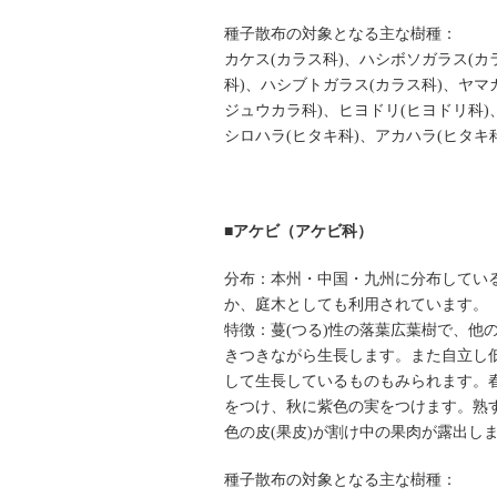
種子散布の対象となる主な樹種：
カケス(カラス科)、ハシボソガラス(カ
科)、ハシブトガラス(カラス科)、ヤマ
ジュウカラ科)、ヒヨドリ(ヒヨドリ科)
シロハラ(ヒタキ科)、アカハラ(ヒタキ科
■アケビ（アケビ科）
分布：本州・中国・九州に分布してい
か、庭木としても利用されています。
特徴：蔓(つる)性の落葉広葉樹で、他
きつきながら生長します。また自立し
して生長しているものもみられます。
をつけ、秋に紫色の実をつけます。熟
色の皮(果皮)が割け中の果肉が露出し
種子散布の対象となる主な樹種：