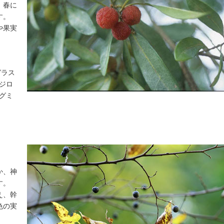
。春に
す。
や果実
ガラス
メジロ
ツグミ
か、神
す。
え、幹
色の実