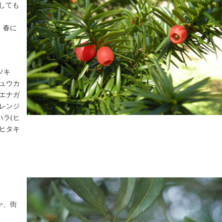
しても
。春に
ツキ
ジュウカ
(エナガ
(レンジ
ハラ(ヒ
(ヒタキ
か、街