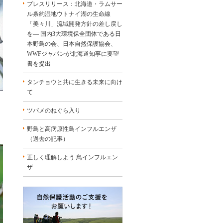
プレスリリース：北海道・ラムサー
ル条約湿地ウトナイ湖の生命線
「美々川」流域開発方針の差し戻し
を― 国内3大環境保全団体である日
本野鳥の会、日本自然保護協会、
WWFジャパンが北海道知事に要望
書を提出
タンチョウと共に生きる未来に向け
て
ツバメのねぐら入り
野鳥と高病原性鳥インフルエンザ
（過去の記事）
正しく理解しよう 鳥インフルエン
ザ