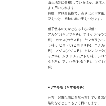
山岳地帯に分布)しているほか、庭木と
よく用いられます。
特徴：常緑針葉樹で、高さは20ｍ前後
花をつけ、初秋に赤い実をつけます。
種子散布の対象となる主な樹種：
アカゲラ(キツツキ科)、アオゲラ(キツ
科)、カケス(カラス科)、ヤマガラ(シ
ラ科)、ヒヨドリ(ヒヨドリ科)、エナガ
科)、メジロ(メジロ科)、ヒレンジャク
ャク科)、ムクドリ(ムクドリ科)、シロ
タキ科)、アカハラ(ヒタキ科)、ツグミ
科)
■ヤマモモ（ヤマモモ科）
分布：関東以南に自然分布しているほ
路樹などとしてもよく目にします。