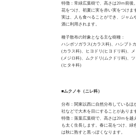
特徴：常緑広葉樹で、高さは20ｍ前後
花をつけ、初夏に実を赤い実をつけま
実は、人も食べることができ、ジャム
酒に利用されます。
種子散布の対象となる主な樹種：
ハシボソガラス(カラス科)、ハシブト
(カラス科)、ヒヨドリ(ヒヨドリ科)、
(メジロ科)、ムクドリ(ムクドリ科)、
(ヒタキ科)
■ムクノキ（ニレ科）
分布：関東以西に自然分布しているほ
社などで大木を目にすることがありま
特徴：落葉広葉樹で、高さは20ｍを越
も太く生長します。春に花をつけ、緑
は秋に熟すと黒っぽくなります。