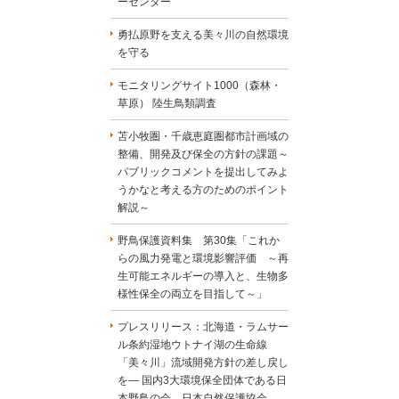
ーセンター
勇払原野を支える美々川の自然環境
を守る
モニタリングサイト1000（森林・
草原） 陸生鳥類調査
苫小牧圏・千歳恵庭圏都市計画域の
整備、開発及び保全の方針の課題～
パブリックコメントを提出してみよ
うかなと考える方のためのポイント
解説～
野鳥保護資料集 第30集「これか
らの風力発電と環境影響評価 ～再
生可能エネルギーの導入と、生物多
様性保全の両立を目指して～」
プレスリリース：北海道・ラムサー
ル条約湿地ウトナイ湖の生命線
「美々川」流域開発方針の差し戻し
を― 国内3大環境保全団体である日
本野鳥の会、日本自然保護協会、