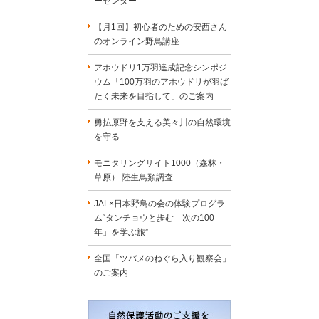
ーセンター
【月1回】初心者のための安西さん
のオンライン野鳥講座
アホウドリ1万羽達成記念シンポジ
ウム「100万羽のアホウドリが羽ば
たく未来を目指して」のご案内
勇払原野を支える美々川の自然環境
を守る
モニタリングサイト1000（森林・
草原） 陸生鳥類調査
JAL×日本野鳥の会の体験プログラ
ム“タンチョウと歩む「次の100
年」を学ぶ旅”
全国「ツバメのねぐら入り観察会」
のご案内