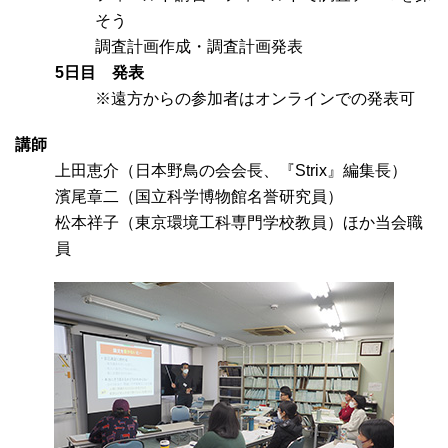
そう
調査計画作成・調査計画発表
5日目 発表
※遠方からの参加者はオンラインでの発表可
講師
上田恵介（日本野鳥の会会長、『Strix』編集長）
濱尾章二（国立科学博物館名誉研究員）
松本祥子（東京環境工科専門学校教員）ほか当会職
員