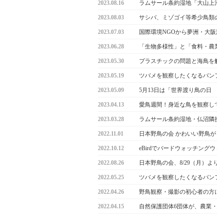
2023.08.16
ラムサール条約湿地「大山上
2023.08.03
サシバ、ミゾゴイ等希少鳥類
2023.07.03
国際環境NGOから夢洲・大
2023.06.28
「生物多様性」と「食料・農
2023.05.30
プラスチックの問題と海鳥を
2023.05.19
ツバメを観察したくなるパン
2023.05.09
5月13日は「世界渡り鳥の日 World 
2023.04.13
愛鳥週間！身近な鳥を観察して
2023.03.28
ラムサール条約湿地・仏沼隣
2022.11.01
日本野鳥の会 かわいい野鳥
2022.10.12
eBirdでバードウォッチン
2022.08.26
日本野鳥の会、8/29（月）
2022.05.25
ツバメを観察したくなるパン
2022.04.26
野鳥観察・撮影の初心者の方
2022.04.15
自然保護団体6団体が、農業