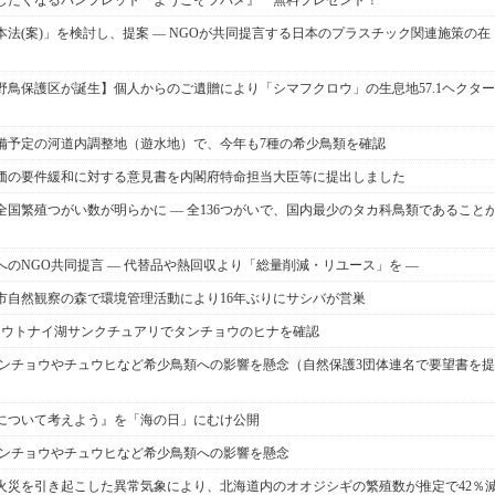
したくなるパンフレット『ようこそツバメ』 無料プレゼント！
法(案)」を検討し、提案 ― NGOが共同提言する日本のプラスチック関連施策の在
鳥保護区が誕生】個人からのご遺贈により「シマフクロウ」の生息地57.1ヘクター
備予定の河道内調整地（遊水地）で、今年も7種の希少鳥類を確認
価の要件緩和に対する意見書を内閣府特命担当大臣等に提出しました
国繁殖つがい数が明らかに ― 全136つがいで、国内最少のタカ科鳥類であること
のNGO共同提言 ― 代替品や熱回収より「総量削減・リユース」を ―
市自然観察の森で環境管理活動により16年ぶりにサシバが営巣
り ウトナイ湖サンクチュアリでタンチョウのヒナを確認
タンチョウやチュウヒなど希少鳥類への影響を懸念（自然保護3団体連名で要望書を提
について考えよう』を「海の日」にむけ公開
タンチョウやチュウヒなど希少鳥類への影響を懸念
火災を引き起こした異常気象により、北海道内のオオジシギの繁殖数が推定で42％