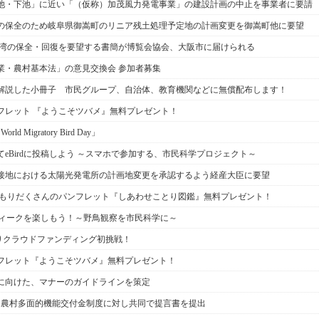
池・下池」に近い「（仮称）加茂風力発電事業」の建設計画の中止を事業者に要請
の保全のため岐阜県御嵩町のリニア残土処理予定地の計画変更を御嵩町他に要望
阪湾の保全・回復を要望する書簡が博覧会協会、大阪市に届けられる
業・農村基本法」の意見交換会 参加者募集
解説した小冊子 市民グループ、自治体、教育機関などに無償配布します！
フレット 『ようこそツバメ』無料プレゼント！
Migratory Bird Day」
eBirdに投稿しよう ～スマホで参加する、市民科学プロジェクト～
接地における太陽光発電所の計画地変更を承認するよう経産大臣に要望
がもりだくさんのパンフレット『しあわせことり図鑑』無料プレゼント！
グウィークを楽しもう！～野鳥観察を市民科学に～
よりクラウドファンディング初挑戦！
フレット『ようこそツバメ』無料プレゼント！
に向けた、マナーのガイドラインを策定
・農村多面的機能交付金制度に対し共同で提言書を提出