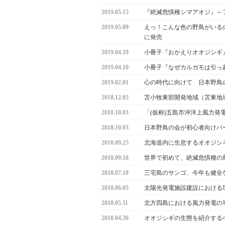
2019.05.15
『絶滅危惧種シマアオジ』～
2019.05.09
えっ！こんな色の野鳥がいるの
に発売
2019.04.19
小冊子『おかえりオオジシギ』を
2019.04.10
小冊子『なぜカルガモは引っ
2019.02.01
心の時代に向けて 日本野鳥
2018.12.05
苫小牧東部開発地域（苫東地
2018.10.03
「(仮称)五島市沖洋上風力
2018.10.03
日本野鳥の会が初心者向けバード
2018.09.25
北海道内に生息するオオジシ
2018.09.18
世界で初めて、絶滅危惧種の
2018.07.18
三宅島のサンゴ、今年も健全
2018.06.05
太陽光発電施設建設における
2018.05.11
北方四島における風力発電の
2018.04.26
オオジシギの生態を紹介する小