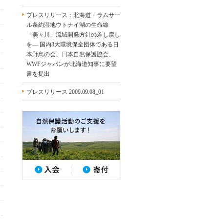
プレスリリース：北海道・ラムサー
ル条約湿地ウトナイ湖の生命線
「美々川」流域開発方針の差し戻し
を― 国内3大環境保全団体である日
本野鳥の会、日本自然保護協会、
WWFジャパンが北海道知事に要望
書を提出
プレスリリース 2009.09.08_01