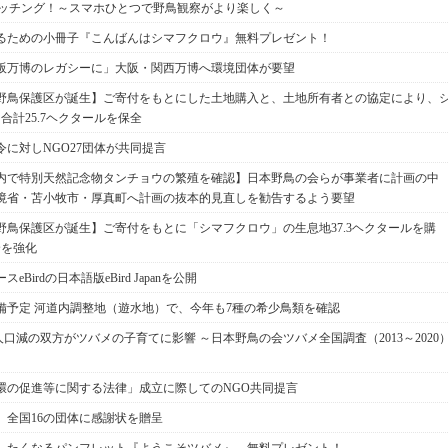
ウォッチング！～スマホひとつで野鳥観察がより楽しく～
るための小冊子『こんばんはシマフクロウ』無料プレゼント！
阪万博のレガシーに」大阪・関西万博へ環境団体が要望
野鳥保護区が誕生】ご寄付をもとにした土地購入と、土地所有者との協定により、
合計25.7ヘクタールを保全
に対しNGO27団体が共同提言
内で特別天然記念物タンチョウの繁殖を確認】日本野鳥の会らが事業者に計画の中
境省・苫小牧市・厚真町へ計画の抜本的見直しを勧告するよう要望
鳥保護区が誕生】ご寄付をもとに「シマフクロウ」の生息地37.3ヘクタールを購
全を強化
irdの日本語版eBird Japanを公開
備予定 河道内調整地（遊水地）で、今年も7種の希少鳥類を確認
人口減の双方がツバメの子育てに影響 ～日本野鳥の会ツバメ全国調査（2013～2020
環の促進等に関する法律」成立に際してのNGO共同提言
」全国16の団体に感謝状を贈呈