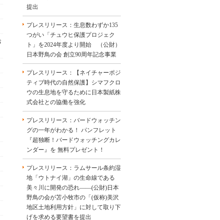
提出
プレスリリース：生息数わずか135
つがい「チュウヒ保護プロジェク
お
ト」を2024年度より開始 （公財）
日本野鳥の会 創立90周年記念事業
プレスリリース：【ネイチャーポジ
ティブ時代の自然保護】シマフクロ
ウの生息地を守るために日本製紙株
式会社との協働を強化
プレスリリース：バードウォッチン
グの一年がわかる！ パンフレット
『超独断！バードウォッチングカレ
！
ンダー』を 無料プレゼント！
プレスリリース：ラムサール条約湿
地「ウトナイ湖」の生命線である
美々川に開発の恐れ――(公財)日本
野鳥の会が苫小牧市の「(仮称)美沢
地区土地利用方針」に対して取り下
げを求める要望書を提出