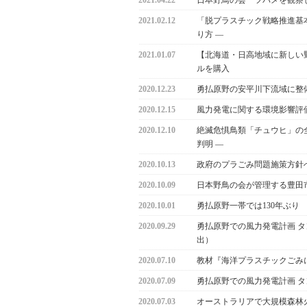
2021.04.22
日本野鳥の会 ツバメを観察
2021.02.12
「脱プラスチック戦略推進基本
り方 ―
2021.01.07
【北海道・日高地域に新しい野
ルを購入
2020.12.23
勇払原野の安平川下流域に整
2020.12.15
風力発電に関する環境影響評
2020.12.10
絶滅危惧鳥類「チュウヒ」の全
判明 ―
2020.10.13
政府のプラごみ問題施策方針へ
2020.10.09
日本野鳥の会が管理する豊田
2020.10.01
勇払原野一帯では130年ぶ
2020.09.29
勇払原野での風力発電計画 
出）
2020.07.10
教材『海洋プラスチックごみ
2020.07.09
勇払原野での風力発電計画 
2020.07.03
オーストラリアで大規模森林