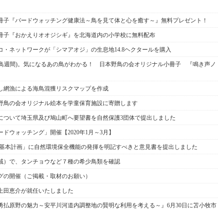
冊子『バードウォッチング健康法～鳥を見て体と心を癒す～』無料プレゼント！
冊子『おかえりオオジシギ』を北海道内の小学校に無料配布
・ネットワークが「シマアオジ」の生息地14.8ヘクタールを購入
ク(愛鳥週間)。気になるあの鳥がわかる！ 日本野鳥の会オリジナル小冊子 『鳴き声ノ
し網漁による海鳥混獲リスクマップを作成
野鳥の会オリジナル絵本を学童保育施設に寄贈します
について埼玉県及び鳩山町へ要望書を自然保護3団体で提出しました
ドウォッチング」開催【2020年1月～3月】
村基本計画」に自然環境保全機能の発揮を明記すべきと意見書を提出しました
域）で、タンチョウなど７種の希少鳥類を確認
グの開催（ご掲載・取材のお願い）
上田恵介が就任いたしました
勇払原野の魅力～安平川河道内調整地の賢明な利用を考える～』6月30日に苫小牧市