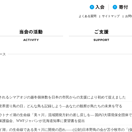
よくある質問
サイトマップ
お問
ース
されるシマアオジの越冬個体数を日本の市民からの支援により初めて捉えました
「世界渡り鳥の日」どんな鳥も記録しよう―あなたの観察が鳥たちの未来を守る
ウトナイ湖の生命線「美々川」流域開発方針の差し戻しを― 国内3大環境保全団体で
保護協会、WWFジャパンが北海道知事に要望書を提出
イ湖」の生命線である美々川に開発の恐れ――(公財)日本野鳥の会が苫小牧市の「(