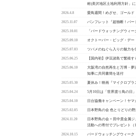
称)美沢地区土地利用方針」
2026.4.8
愛鳥週間！めざせ、ゴールド・
2025.11.07
パンフレット『超独断！バー
2025.10.01
「バードウォッチングウィーク
2025.09.10
オクトーバー・ビッグ・デー
2025.07.03
ツバメのねぐら入りの魅力を
2025.06.25
【国内初】伊豆諸島で繁殖す
2025.06.10
大阪湾の自然再生と万博・夢
知事に共同書簡を送付
2025.05.30
夏休み！映画『マイクロプラ
2025.04.24
5月10日は「世界渡り鳥の
2025.04.10
日台協働キャンペーン！ヤマガ
2025.02.05
日本野鳥の会 色とりどりの
2024.11.20
日本野鳥の会 × 田中貴金属
活動への寄付でプレゼント（11
2024.10.15
バードウォッチングウィーク！（