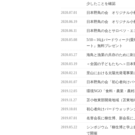
少したことを確認
2020.07.01
日本野鳥の会 オリジナル小
2020.06.19
日本野鳥の会 オリジナル小
2020.06.11
日本野鳥の会とサロベツ・エコ
2020.05.08
5/10～16はバードウィー
ート』無料プレゼント
2020.03.27
海鳥と漁業の共存のために刺
2020.03.19
＜全国の子どもたちへ＞日本
2020.02.21
里山における太陽光発電事業
2020.01.07
日本野鳥の会「初心者向けバー
2019.12.05
環境NGO「食料・農業・農
2019.11.27
苫小牧東部開発地域（苫東地
2019.10.01
初心者向けバードウォッチン
2019.07.01
名誉会長に柳生博、新会長に
2019.05.22
シンポジウム『柳生博と学ぶ
で開催