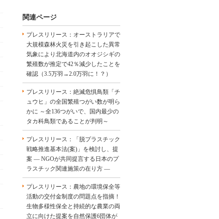
関連ページ
プレスリリース：オーストラリアで
大規模森林火災を引き起こした異常
気象により北海道内のオオジシギの
繁殖数が推定で42％減少したことを
確認（3.5万羽→2.0万羽に！？）
プレスリリース：絶滅危惧鳥類「チ
ュウヒ」の全国繁殖つがい数が明ら
かに ～全136つがいで、国内最少の
タカ科鳥類であることが判明～
プレスリリース：「脱プラスチック
戦略推進基本法(案)」を検討し、提
案 ― NGOが共同提言する日本のプ
ラスチック関連施策の在り方 ―
プレスリリース：農地の環境保全等
活動の交付金制度の問題点を指摘！
生物多様性保全と持続的な農業の両
立に向けた提案を自然保護6団体が