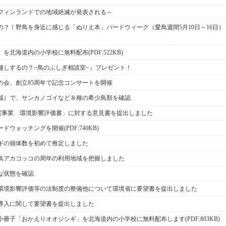
フィンランドでの地域絶滅が発表される～
？！野鳥を身近に感じる「ぬりえ本」バードウィーク（愛鳥週間5月10日～16日）
北海道内の小学校に無料配布(PDF:522KB)
越しするの？~鳥のふしぎ相談室~』プレゼント！
の会、創立85周年で記念コンサートを開催
域）で、サンカノゴイなど８種の希少鳥類を確認
発電事業 環境影響評価書」に対する意見書を提出しました
ウォッチングを開催(PDF:740KB)
ギの個体数を初めて推定しました
鳥アカコッコの周年の利用地域を把握しました
な状態を確認
環境影響評価等の法制度の整備他について環境省に要望書を提出しました
導入に関して要望書を提出しました
冊子「おかえりオオジシギ」を北海道内の小学校に無料配布します(PDF:803KB)