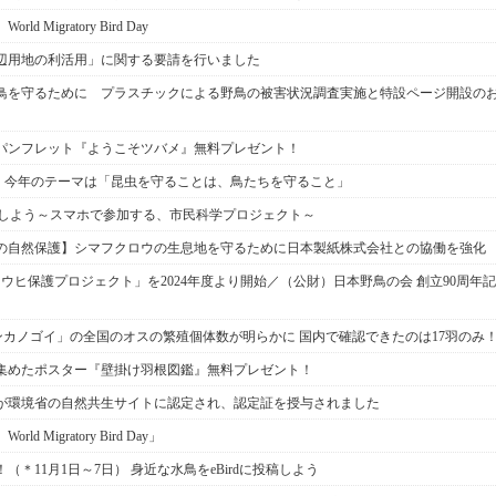
 Migratory Bird Day
辺用地の利活用」に関する要請を行いました
鳥を守るために プラスチックによる野鳥の被害状況調査実施と特設ページ開設の
パンフレット『ようこそツバメ』無料プレゼント！
」 今年のテーマは「昆虫を守ることは、鳥たちを守ること」
投稿しよう～スマホで参加する、市民科学プロジェクト～
の自然保護】シマフクロウの生息地を守るために日本製紙株式会社との協働を強化
ュウヒ保護プロジェクト」を2024年度より開始／（公財）日本野鳥の会 創立90周年記
ンカノゴイ」の全国のオスの繁殖個体数が明らかに 国内で確認できたのは17羽のみ
集めたポスター『壁掛け羽根図鑑』無料プレゼント！
が環境省の自然共生サイトに認定され、認定証を授与されました
 Migratory Bird Day」
＊11月1日～7日） 身近な水鳥をeBirdに投稿しよう