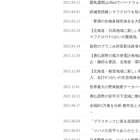
2022.04.12
愛鳥週間はeBirdでバード
2022.04.05
絶滅危惧種シマフクロウを知
2022.03.22
「夢洲の生物多様性保全を大
2022.03.16
【北海道・日高地域に新しい
マフクロウ3つがいの繁殖地、
2022.01.14
政府のプラごみ対策新法政省令
2021.12.16
【勇払原野の風力発電計画地
止・撤回を要請、北海道・環
2021.12.09
【北海道・根室地域に新しい野
入、合計4つがいの生息地保
2021.11.01
世界最大の野鳥観察データベースeB
2021.10.15
勇払原野の安平川下流域に整
2021.06.17
全国約1万巣を分析 都市化と
～
2021.06.04
「プラスチックに係る資源循
2021.06.03
「ツバメの見守りありがとう