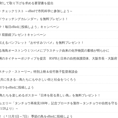
に対して取り下げを求める要望書を提出
チェックリスト ～eBirdで市民科学に参加しよう～
ドウォッチングカレンダー』を無料プレゼント！
！毎日eBirdに投稿しよう」キャンペーン
！双眼鏡プレゼントキャンペーン
伝えるパンフレット『おやすみツバメ』を無料プレゼント！
る海鳥オーストンウミツバメにプラスチック由来の化学物質の蓄積が明らかに
洲のネイチャーポジティブを提言 RSPBと日本の自然保護団体、大阪市長・大阪府
スチック・ストーリー』特別上映＆佐竹敦子監督座談会
日」共に生きる―鳥たちにもやさしい街と社会をつくろう
ラをeBirdに投稿しよう
野鳥たちを楽しめるポスター『日本を彩る美しい鳥』を無料プレゼント！
ジュエリー「タンチョウ再発見100年」記念ブローチを製作～タンチョウや自然を守る
/20より）～
＊11月1日～7日） 季節の鳥をeBirdに投稿しよう