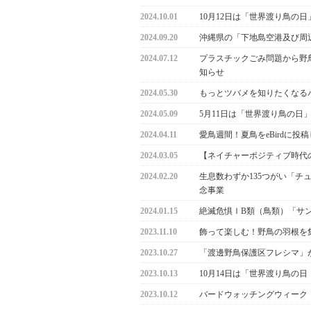
2024.10.01
10月12日は「世界渡り鳥の日」World
2024.09.20
沖縄県の「下地島空港及び周
2024.07.12
プラスチックごみ問題から野
知らせ
2024.05.30
もっとツバメを知りたくなる
2024.05.09
5月11日は「世界渡り鳥の日
2024.04.11
愛鳥週間！夏鳥をeBirdに
2024.03.05
【ネイチャーポジティブ時代
2024.02.20
生息数わずか135つがい「チ
念事業
2024.01.15
絶滅危惧ⅠB類（鳥類）「サ
2023.11.10
飾って楽しむ！野鳥の羽根を
2023.10.27
「渡邊野鳥保護区フレシマ」
2023.10.13
10月14日は「世界渡り鳥の日 World
2023.10.12
バードウォッチングウィーク！（