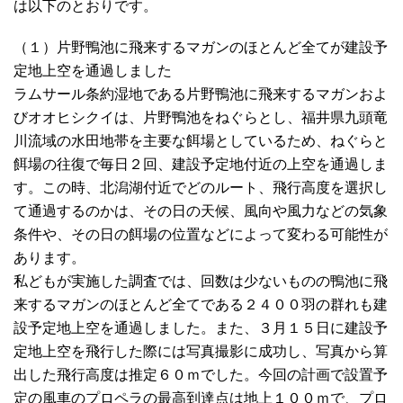
は以下のとおりです。
（１）片野鴨池に飛来するマガンのほとんど全てが建設予
定地上空を通過しました
ラムサール条約湿地である片野鴨池に飛来するマガンおよ
びオオヒシクイは、片野鴨池をねぐらとし、福井県九頭竜
川流域の水田地帯を主要な餌場としているため、ねぐらと
餌場の往復で毎日２回、建設予定地付近の上空を通過しま
す。この時、北潟湖付近でどのルート、飛行高度を選択し
て通過するのかは、その日の天候、風向や風力などの気象
条件や、その日の餌場の位置などによって変わる可能性が
あります。
私どもが実施した調査では、回数は少ないものの鴨池に飛
来するマガンのほとんど全てである２４００羽の群れも建
設予定地上空を通過しました。また、３月１５日に建設予
定地上空を飛行した際には写真撮影に成功し、写真から算
出した飛行高度は推定６０ｍでした。今回の計画で設置予
定の風車のプロペラの最高到達点は地上１００ｍで、プロ