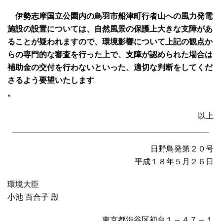
伊勢志摩国立公園内の鳥羽市船津町行者山への風力発電
施設の設置については、自然風景の保護上大きな支障があ
ることが疑われますので、環境影響について上記の観点か
らの専門的な審査を行った上で、支障が認められた場合は
補助金の交付を行わないといった、適切な判断をしてくだ
さるよう要望いたします
。
以上
日野鳥発第２０号
平成１８年５月２６日
環境大臣
小池 百合子 殿
東京都渋谷区初台１ – ４７ – １