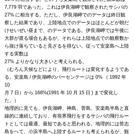
7,779 羽であった。これは伊良湖岬で観察されたサシバの
27% に相当する。ただし、伊良湖岬でのデータは終日観
察した結果であり、上陸地点でのデータはほとんどが朝だ
けせいぜい昼まで、のデータである。伊良湖岬では午後に
大群が渡る場合もあるが、それらは上陸地点での観察数か
ら抜け落ちていると見ざるを得ない。従って安楽島へ上陸
する実数は
27% よりかなり大きいと考えられる。
（むろん天候などにより、飛行ルートは変化するようであ
る。安楽島 / 伊良湖岬のパーセンテージは 0% （ 1992 年
10
月 7 日）から 168%(1991 年 10 月 15 日 ) まで変化し
た。）
地理的に見ても、伊良湖岬、神島、菅島、安楽島半島と直
線的に連続しており、有視界飛行をするサシバの飛行ルー
トとしては最適、最短であると思われる。地理的には答志
島をへて、小浜半島へ上陸するルートも考えられるが、観