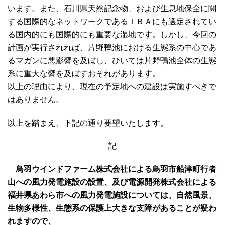
います。また、石川県天然記念物、および生息地保全に関
する国際的なネットワークであるＩＢＡにも選定されてい
る国内的にも国際的にも重要な湿地です。しかし、今回の
計画が実行されれば、片野鴨池における生態系の中心であ
るマガンに悪影響を及ぼし、ひいては片野鴨池全体の生態
系に重大な響を及ぼすおそれがあります。
以上の理由により、現在の予定地への建設は実施すべきで
はありません。
以上を踏まえ、下記の通り要望いたします。
記
鳥羽ウインドファーム株式会社による鳥羽市船津町行者
山への風力発電施設の設置、及び電源開発株式会社による
福井県あわら市への風力発電施設については、自然風景、
生物多様性、生態系の保護上大きな支障があることが疑わ
れますので、