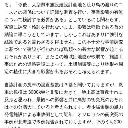
る」「今後、大型風車施設建設計画地と渡り鳥の渡りのコ
ースとの関係について詳細な調査を行い、事業影響の有無
について検討する必要がある」としているにも関わらず、
実際に調査・検討を行わないまま、影響は軽微である旨の
結論に導こうとしています。しかしこれはあまりに強引な
結論であると言わざるを得ません。この不十分な事前調査
に基づいて建設が行われれば鳥類への甚大な影響が起こる
おそれがあります。またこの地域は地盤が軟弱で、施設工
事のための道路建設によって、土壌崩壊等により地形や周
辺の植生に大きな影響が出るおそれも考えられます。
当該計画の風車の設置基数は３基と聞いておりますが、風
車の規模は 3000kWと非常に大きく、地上高は百数十ｍに
及ぶと思われ、景観への影響と共に鳥類の衝突死のおそれ
はその分増大していると考えられます。希少猛禽類の風力
発電施設による事故例として近年、オジロワシの衝突死の
事例が北海道で５例報告されておりますが、そのうち200