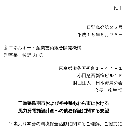
以上
日野鳥発第２２号
平成１８年５月２６日
新エネルギー・産業技術総合開発機構
理事長 牧野 力 様
東京都渋谷区初台１ – ４７ – １
小田急西新宿ビル１Ｆ
財団法人 日本野鳥の会
会長 柳生 博
三重県鳥羽市および福井県あわら市における
風力発電施設計画への債務保証に関する要望
平素より本会の環境保全活動に関するご理解、ご協力に