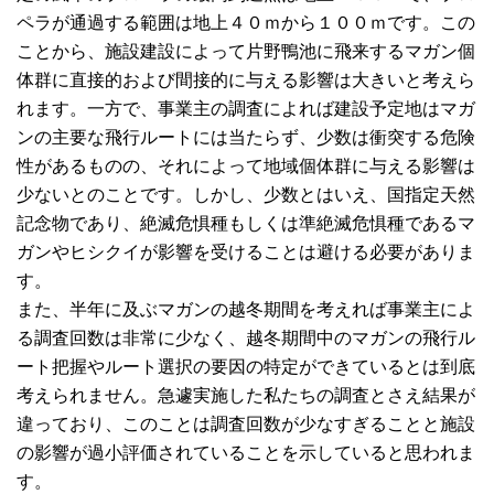
ペラが通過する範囲は地上４０ｍから１００ｍです。この
ことから、施設建設によって片野鴨池に飛来するマガン個
体群に直接的および間接的に与える影響は大きいと考えら
れます。一方で、事業主の調査によれば建設予定地はマガ
ンの主要な飛行ルートには当たらず、少数は衝突する危険
性があるものの、それによって地域個体群に与える影響は
少ないとのことです。しかし、少数とはいえ、国指定天然
記念物であり、絶滅危惧種もしくは準絶滅危惧種であるマ
ガンやヒシクイが影響を受けることは避ける必要がありま
す。
また、半年に及ぶマガンの越冬期間を考えれば事業主によ
る調査回数は非常に少なく、越冬期間中のマガンの飛行ル
ート把握やルート選択の要因の特定ができているとは到底
考えられません。急遽実施した私たちの調査とさえ結果が
違っており、このことは調査回数が少なすぎることと施設
の影響が過小評価されていることを示していると思われま
す。