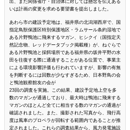
出、また関係省庁・自治体に対しては懸念を伝えある
いは計画の変更を求める要望書を提出しました。
あわら市の建設予定地は、福井県の北潟湖西岸で、国
指定鳥獣保護区特別保護地区・ラムサール条約湿地で
ある片野鴨池に飛来するマガン、ヒシクイ（国指定天
然記念物、レッドデータブック掲載種）が、ねぐらで
ある片野鴨池と採餌場所である福井県の坂井平野の水
田を往復する際に通過することがある位置で、事業主
による環境影響評価も行われていますが、影響の有無
を判断するには回数が少なすぎるため、日本野鳥の会
と鴨池観察館友の会が
23回の調査を実施。この結果、建設予定地上空を多
数のマガンが通過しており、最大時は鴨池に飛来する
マガンのほとんど全てに相当する数のマガンの通過が
確認されました。また、撮影された写真から、飛行高
度は風車のプロペラが回転する範囲内であることが推
定されました。これらの調査結果から、風力発電施設