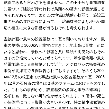
結論であると言わざるを得ません。この不十分な事前調査
に基づいて建設が行われれば鳥類への甚大な影響が起こる
おそれがあります。またこの地域は地盤が軟弱で、施設工
事のための道路建設によって、土壌崩壊等により地形や周
辺の植生に大きな影響が出るおそれも考えられます。
当該計画の風車の設置基数は３基と聞いておりますが、風
車の規模は 3000kWと非常に大きく、地上高は百数十ｍに
及ぶと思われ、景観への影響と共に鳥類の衝突死のおそれ
はその分増大していると考えられます。希少猛禽類の風力
発電施設による事故例として近年、オジロワシの衝突死の
事例が北海道で５例報告されておりますが、そのうち200
4年12月の根室市での事故は風車の設置基数が５基、2005
年12月の石狩市の場合は２基のファームにおけるものでし
た。これらの事例から、設置基数の多寡と事故の確率は、
必ずしも一致しない可能性が考えられます。１個体の死亡
が個体群に与える影響が大きい希少種、特に希少猛禽類の
生息地には、少数基であっても風車を設置するべきではな