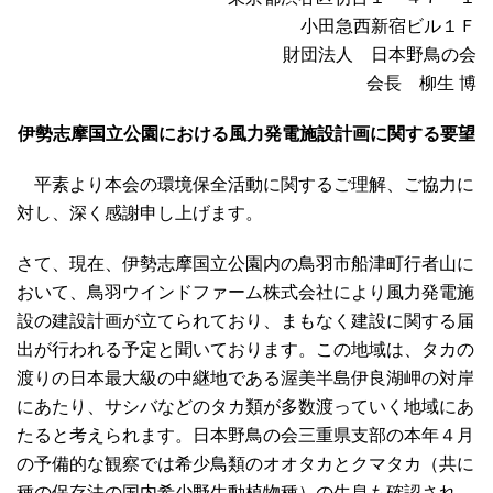
小田急西新宿ビル１Ｆ
財団法人 日本野鳥の会
会長 柳生 博
伊勢志摩国立公園における風力発電施設計画に関する要望
平素より本会の環境保全活動に関するご理解、ご協力に
対し、深く感謝申し上げます。
さて、現在、伊勢志摩国立公園内の鳥羽市船津町行者山に
おいて、鳥羽ウインドファーム株式会社により風力発電施
設の建設計画が立てられており、まもなく建設に関する届
出が行われる予定と聞いております。この地域は、タカの
渡りの日本最大級の中継地である渥美半島伊良湖岬の対岸
にあたり、サシバなどのタカ類が多数渡っていく地域にあ
たると考えられます。日本野鳥の会三重県支部の本年４月
の予備的な観察では希少鳥類のオオタカとクマタカ（共に
種の保存法の国内希少野生動植物種）の生息も確認され、