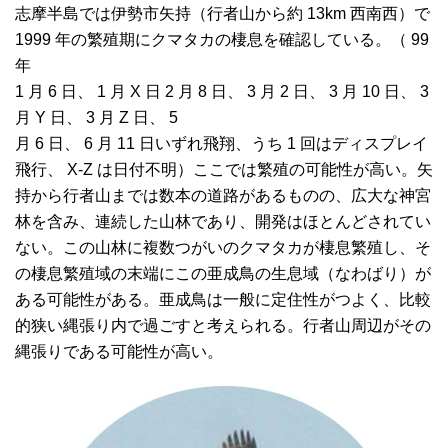
志摩半島では伊勢市矢持（行者山から約 13km 西南西）で
1999 年の繁殖期にクマタカの棲息を確認している。（ 99
年
1 月 6 日、 1 月 X 日 2 月 8 日、 3 月 2 日、 3 月 10 日、 3
月 Y 日、 3 月 Z 日、 5
月 6 日、 6 月 11 日いずれ飛翔、うち 1 回はディスプレイ
飛行、 X-Z は日付不明）ここでは繁殖の可能性が高い。矢
持から行者山までは数本の道路があるものの、広大な神宮
林を含み、連続した山林であり、開発はほとんどされてい
ない。この山林に複数つがいのクマタカが棲息繁殖し、そ
の棲息繁殖域の末端にこの亜成鳥の生息域（なわばり）が
ある可能性がある。亜成鳥は一般に定住性がつよく、比較
的狭い縄張り内で過ごすと考えられる。行者山周辺がその
縄張りである可能性が高い。