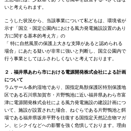
いと考えられます。
こうした状況から、当該事業について私どもは、環境省が
示す「国立・国定公園内における風力発電施設設置のあり
方に関する基本的考え方」の
「 特に自然風景の保護上大きな支障があると認められる
場合」にあたる疑いが非常に強いと判断し、国立公園内で
行う事業としてはふさわしくないと考えております。
２．福井県あわら市における電源開発株式会社による計画
について
ラムサール条約湿地であり、国指定鳥獣保護区特別保護地
区である石川県加賀市・片野鴨池に近い福井県あわら市富
津に電源開発株式会社による風力発電施設の建設計画につ
いて、施設が設置された場合、ねぐらである片野鴨池と餌
場である福井県坂井平野を往復する国指定天然記念物マガ
ン、ヒシクイなどへの影響を強く危惧しております。理由