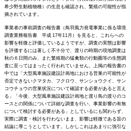
希少野生動植物種）の生息も確認され、繁殖の可能性が指
摘されています。
事業者の事前調査の報告書（鳥羽風力発電事業に係る環境
調査業務報告書 平成 17年11月）を見ると、これらへの
影響を軽微と評価しているようですが、調査の実態は影響
を評価するには著しく不十分で、渡りの時期の現地調査は
秋の６日間のみ、また繁殖期の猛禽類の行動圏等の生態調
査に至ってはまったく行われていません。上掲の報告書の
中では「大型風車施設建設計画地における営巣の可能性が
否定できないクマタカ、フクロウ、サンショウクイ、サン
コウチョウの営巣状況について確認する必要があると言え
る」「今後、大型風車施設建設計画地と渡り鳥の渡りのコ
ースとの関係について詳細な調査を行い、事業影響の有無
について検討する必要がある」としているにも関わらず、
実際に調査・検討を行わないまま、影響は軽微である旨の
結論に導こうとしています。しかしこれはあまりに強引な