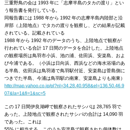
三重野鳥の会は 1993 年に「志摩半島のタカの渡り」とい
う報告書を発行している。
同報告書には 1988 年から 1992 年の志摩半島内陸部と沿
岸部（上陸地点）でタカの渡りを観察し、どの結果が記載
されている。記載されている
1988 年から 1992 年のデータのうち、上陸地点で観察が
行われている合計 17 日間のデータを合計した。上陸地点
の観察場所は鳥羽市小浜、池の浦、佐田浜、安楽島、およ
び今浦である。（小浜は日向浜、西浜などの海水浴場のあ
る半島、佐田浜は鳥羽港で鳥羽駅付近、安楽島は菅島側に
つきでた半島、今浦は鳥羽駅の南東、安楽島よりも南東）
http://map.yahoo.co.jp/pl?nl=34.28.40.958&el=136.50.46.9
07&la=1&fi=1&sc=5
この 17 日間伊良湖岬で観察されたサシバは 28,765 羽で
あった。上陸地点で観察されたサシバの合計は 14,090 羽
であった。これは
55% に相当する。このうち安楽島で観察された個体数は