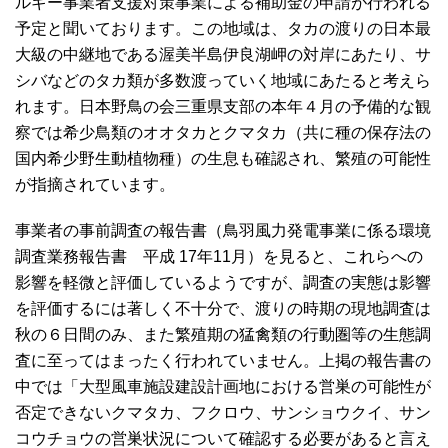
ルギー事業者支援対策事業による補助金の申請が行われる
予定と聞いております。この地域は、タカの渡りの日本最
大級の中継地である渥美半島伊良湖岬の対岸にあたり、サ
シバなどのタカ類が多数渡っていく地域にあたると考えら
れます。日本野鳥の会三重県支部の本年４月の予備的な観
察では希少鳥類のオオタカとクマタカ（共に種の保存法の
国内希少野生動植物種）の生息も確認され、繁殖の可能性
が指摘されています。
事業者の事前調査の報告書（鳥羽風力発電事業に係る環境
調査業務報告書 平成 17年11月）を見ると、これらへの
影響を軽微と評価しているようですが、調査の実態は影響
を評価するには著しく不十分で、渡りの時期の現地調査は
秋の６日間のみ、また繁殖期の猛禽類の行動圏等の生態調
査に至ってはまったく行われていません。上掲の報告書の
中では「大型風車施設建設計画地における営巣の可能性が
否定できないクマタカ、フクロウ、サンショウクイ、サン
コウチョウの営巣状況について確認する必要があると言え