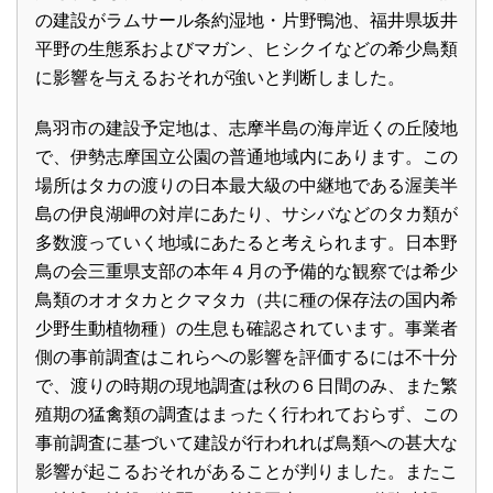
の建設がラムサール条約湿地・片野鴨池、福井県坂井
平野の生態系およびマガン、ヒシクイなどの希少鳥類
に影響を与えるおそれが強いと判断しました。
鳥羽市の建設予定地は、志摩半島の海岸近くの丘陵地
で、伊勢志摩国立公園の普通地域内にあります。この
場所はタカの渡りの日本最大級の中継地である渥美半
島の伊良湖岬の対岸にあたり、サシバなどのタカ類が
多数渡っていく地域にあたると考えられます。日本野
鳥の会三重県支部の本年４月の予備的な観察では希少
鳥類のオオタカとクマタカ（共に種の保存法の国内希
少野生動植物種）の生息も確認されています。事業者
側の事前調査はこれらへの影響を評価するには不十分
で、渡りの時期の現地調査は秋の６日間のみ、また繁
殖期の猛禽類の調査はまったく行われておらず、この
事前調査に基づいて建設が行われれば鳥類への甚大な
影響が起こるおそれがあることが判りました。またこ