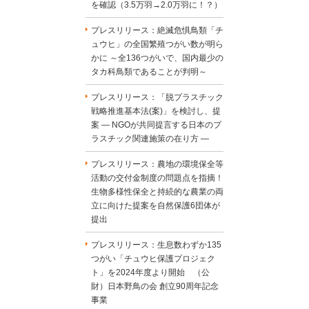
を確認（3.5万羽→2.0万羽に！？）
プレスリリース：絶滅危惧鳥類「チ
ュウヒ」の全国繁殖つがい数が明ら
かに ～全136つがいで、国内最少の
タカ科鳥類であることが判明～
プレスリリース：「脱プラスチック
戦略推進基本法(案)」を検討し、提
案 ― NGOが共同提言する日本のプ
ラスチック関連施策の在り方 ―
プレスリリース：農地の環境保全等
活動の交付金制度の問題点を指摘！
生物多様性保全と持続的な農業の両
立に向けた提案を自然保護6団体が
提出
プレスリリース：生息数わずか135
つがい「チュウヒ保護プロジェク
ト」を2024年度より開始 （公
財）日本野鳥の会 創立90周年記念
事業