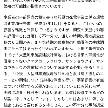
繁殖の可能性が指摘されています。
事業者の事前調査の報告書（鳥羽風力発電事業に係る環境
調査業務報告書 平成 17年11月）を見ると、これらへの
影響を軽微と評価しているようですが、調査の実態は影響
を評価するには著しく不十分で、渡りの時期の現地調査は
秋の６日間のみ、また繁殖期の猛禽類の行動圏等の生態調
査に至ってはまったく行われていません。上掲の報告書の
中では「大型風車施設建設計画地における営巣の可能性が
否定できないクマタカ、フクロウ、サンショウクイ、サン
コウチョウの営巣状況について確認する必要があると言え
る」「今後、大型風車施設建設計画地と渡り鳥の渡りのコ
ースとの関係について詳細な調査を行い、事業影響の有無
について検討する必要がある」としているにも関わらず、
実際に調査・検討を行わないまま、影響は軽微である旨の
結論に導こうとしています。しかしこれはあまりに強引な
結論であると言わざるを得ません。この不十分な事前調査