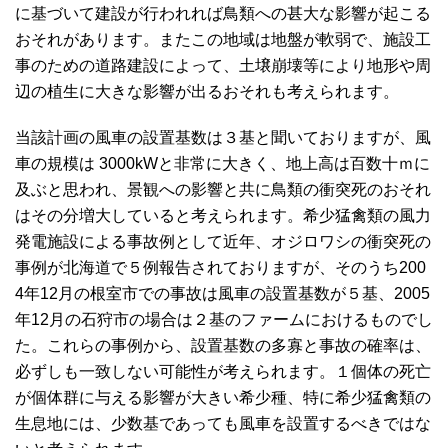
に基づいて建設が行われれば鳥類への甚大な影響が起こる
おそれがあります。またこの地域は地盤が軟弱で、施設工
事のための道路建設によって、土壌崩壊等により地形や周
辺の植生に大きな影響が出るおそれも考えられます。
当該計画の風車の設置基数は３基と聞いておりますが、風
車の規模は 3000kWと非常に大きく、地上高は百数十ｍに
及ぶと思われ、景観への影響と共に鳥類の衝突死のおそれ
はその分増大していると考えられます。希少猛禽類の風力
発電施設による事故例として近年、オジロワシの衝突死の
事例が北海道で５例報告されておりますが、そのうち200
4年12月の根室市での事故は風車の設置基数が５基、2005
年12月の石狩市の場合は２基のファームにおけるものでし
た。これらの事例から、設置基数の多寡と事故の確率は、
必ずしも一致しない可能性が考えられます。１個体の死亡
が個体群に与える影響が大きい希少種、特に希少猛禽類の
生息地には、少数基であっても風車を設置するべきではな