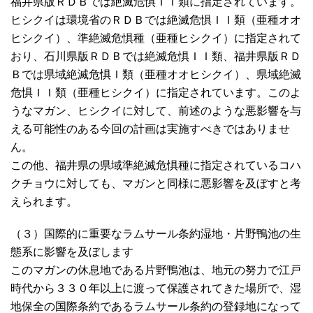
福井県版ＲＤＢでは絶滅危惧ＩＩ類に指定されています。
ヒシクイは環境省のＲＤＢでは絶滅危惧ＩＩ類（亜種オオ
ヒシクイ）、準絶滅危惧種（亜種ヒシクイ）に指定されて
おり、石川県版ＲＤＢでは絶滅危惧ＩＩ類、福井県版ＲＤ
Ｂでは県域絶滅危惧Ｉ類（亜種オオヒシクイ）、県域絶滅
危惧ＩＩ類（亜種ヒシクイ）に指定されています。このよ
うなマガン、ヒシクイに対して、前述のような悪影響を与
える可能性のある今回の計画は実施すべきではありませ
ん。
この他、福井県の県域準絶滅危惧種に指定されているコハ
クチョウに対しても、マガンと同様に悪影響を及ぼすと考
えられます。
（３）国際的に重要なラムサール条約湿地・片野鴨池の生
態系に影響を及ぼします
このマガンの休息地である片野鴨池は、地元の努力で江戸
時代から３３０年以上に渡って保護されてきた場所で、湿
地保全の国際条約であるラムサール条約の登録地になって