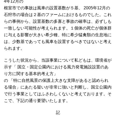
4年12月の
根室市での事故は風車の設置基数が５基、 2005年12月の
石狩市の場合は２基のファームにおけるものでした。これ
らの事例から、設置基数の多寡と事故の確率は、必ずしも
一致しない可能性が考えられます。１個体の死亡が個体群
に与える影響が大きい希少種、特に希少猛禽類の生息地に
は、少数基であっても風車を設置するべきではないと考え
られます。
こうした状況から、当該事業について私どもは、環境省が
示す「 国立・国定公園内における風力発電施設設置のあ
り方に関する基本的考え方」
の 「特に自然風景の保護上大きな支障があると認められ
る場合」にあたる疑いが非常に強いと判断し、国立公園内
で行う事業としてはふさわしくないと考えております。そ
こで、下記の通り要望いたします。
記