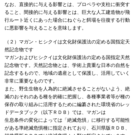
なお、直接的に与える影響とは、プロペラや支柱に衝突す
ること、間接的に与える影響とは、巨大な人工建造物が飛
行ルート近くにあった場合にねぐらと餌場を往復する行動
に悪影響を与えることを意味します。
（２）マガン・ヒシクイは文化財保護法の定める国指定天
然記念物です
マガンおよびヒシクイは文化財保護法の定める国指定天然
記念物です。天然記念物とは、学術上貴重な日本の自然を
記念するもので、地域の遺産として保護し、活用していく
非常に重要なものです。
また、野生生物を人為的に絶滅させることがないよう、絶
滅のおそれのある種を的確に把握し、各種事業者等が種の
保存の取り組みに活用するために編纂された環境省のレッ
ドデータブック（以下ＲＤＢ）では、マガンは
生息条件の変化によっては「絶滅危惧」に移行する可能性
がある準絶滅危惧種に指定されており、石川県版ＲＤＢ、