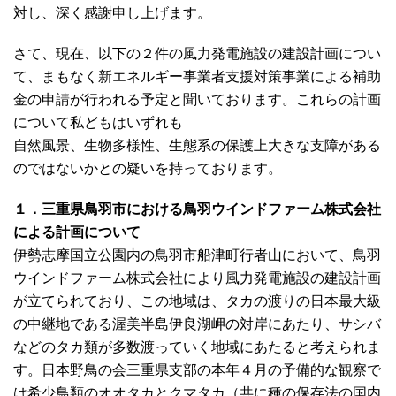
対し、深く感謝申し上げます。
さて、現在、以下の２件の風力発電施設の建設計画につい
て、まもなく新エネルギー事業者支援対策事業による補助
金の申請が行われる予定と聞いております。これらの計画
について私どもはいずれも
自然風景、生物多様性、生態系の保護上大きな支障がある
のではないかとの疑いを持っております。
１．三重県鳥羽市における鳥羽ウインドファーム株式会社
による計画について
伊勢志摩国立公園内の鳥羽市船津町行者山において、鳥羽
ウインドファーム株式会社により風力発電施設の建設計画
が立てられており、この地域は、タカの渡りの日本最大級
の中継地である渥美半島伊良湖岬の対岸にあたり、サシバ
などのタカ類が多数渡っていく地域にあたると考えられま
す。日本野鳥の会三重県支部の本年４月の予備的な観察で
は希少鳥類のオオタカとクマタカ（共に種の保存法の国内