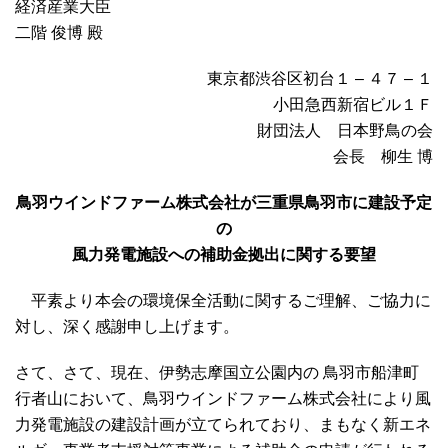
経済産業大臣
二階 俊博 殿
東京都渋谷区初台１ – ４７ – １
小田急西新宿ビル１Ｆ
財団法人 日本野鳥の会
会長 柳生 博
鳥羽ウインドファーム株式会社が三重県鳥羽市に建設予定
の
風力発電施設への補助金拠出に関する要望
平素より本会の環境保全活動に関するご理解、ご協力に
対し、深く感謝申し上げます。
さて、さて、現在、伊勢志摩国立公園内の 鳥羽市船津町
行者山において、鳥羽ウインドファーム株式会社により風
力発電施設の建設計画が立てられており、まもなく新エネ