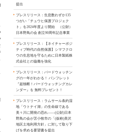
提出
物
プレスリリース：生息数わずか135
つがい「チュウヒ保護プロジェク
し
ト」を2024年度より開始 （公財）
つ
日本野鳥の会 創立90周年記念事業
や
プレスリリース：【ネイチャーポジ
な
ティブ時代の自然保護】シマフクロ
持
ウの生息地を守るために日本製紙株
し
式会社との協働を強化
プレスリリース：バードウォッチン
し
グの一年がわかる！ パンフレット
『超独断！バードウォッチングカレ
ンダー』を 無料プレゼント！
保
プレスリリース：ラムサール条約湿
、
地「ウトナイ湖」の生命線である
美々川に開発の恐れ――(公財)日本
）
野鳥の会が苫小牧市の「(仮称)美沢
マ
地区土地利用方針」に対して取り下
げを求める要望書を提出