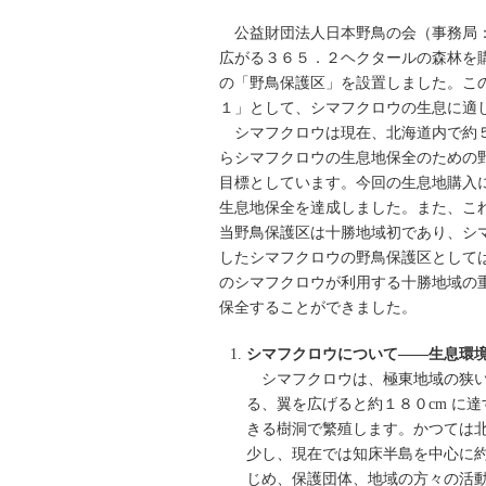
公益財団法人日本野鳥の会（事務局：
広がる３６５．２ヘクタールの森林を
の「野鳥保護区」を設置しました。こ
１」として、シマフクロウの生息に適
シマフクロウは現在、北海道内で約５
らシマフクロウの生息地保全のための
目標としています。今回の生息地購入
生息地保全を達成しました。また、こ
当野鳥保護区は十勝地域初であり、シ
したシマフクロウの野鳥保護区として
のシマフクロウが利用する十勝地域の
保全することができました。
シマフクロウについて――生息環
シマフクロウは、極東地域の狭い
る、翼を広げると約１８０cm に
きる樹洞で繁殖します。かつては
少し、現在では知床半島を中心に
じめ、保護団体、地域の方々の活