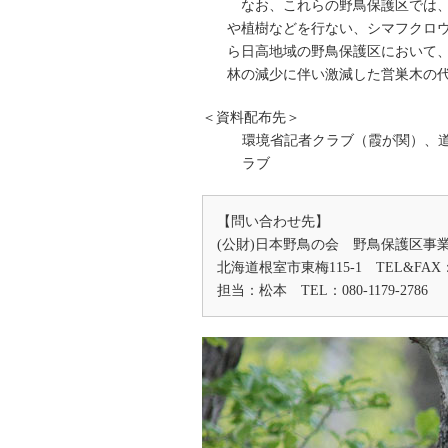
なお、これらの野鳥保護区では、
や植樹などを行ない、シマフクロ
ら日高地域の野鳥保護区において
林の減少に伴い激減した営巣木の
＜資料配布先＞
環境省記者クラブ（霞が関）、
ラブ
【問い合わせ先】
(公財)日本野鳥の会 野鳥保護区
北海道根室市東梅115-1 TEL&FAX：01
担当：松本 TEL：080-1179-2786