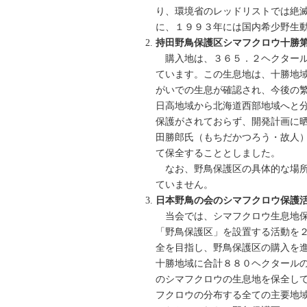
り、環境省のレッドリストでは絶
に、１９９３年には国内希少野生
持田野鳥保護区シマフクロウ十勝
購入地は、３６５．２ヘクタール
ています。この生息地は、十勝地
がいでの生息が確認され、今後の
日高地域から北海道西部地域へと
保護がされておらず、開発計画に
田勝郎氏（もちだかつろう・故人
て保全することとしました。
なお、野鳥保護区の具体的な場所
ていません。
日本野鳥の会のシマフクロウ保護
当会では、シマフクロウ生息地保
「野鳥保護区」を設置する活動を
全を目指し、野鳥保護区の購入を
十勝地域に合計８８０ヘクタール
のシマフクロウの生息地を保全し
フクロウの分布する全ての主要地