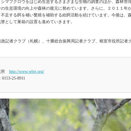
シマフクロウをはじめ生息するさまざまな生物の調査のほか、森林管
ウの生息環境の向上や森林の復元に努めています。さらに、２０１１年
、不足する餌を補い繁殖を補助する給餌活動を続けています。今後は、
代替として巣箱の設置も進めていきます。
道政記者クラブ（札幌）、十勝総合振興局記者クラブ、根室市役所記者
事業所
http://www.wbsj.org/
53-25-8911