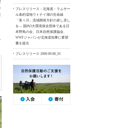
理
か
プレスリリース：北海道・ラムサー
森
ル条約湿地ウトナイ湖の生命線
「美々川」流域開発方針の差し戻し
を― 国内3大環境保全団体である日
本野鳥の会、日本自然保護協会、
WWFジャパンが北海道知事に要望
ク
書を提出
プレスリリース 2009.09.08_01