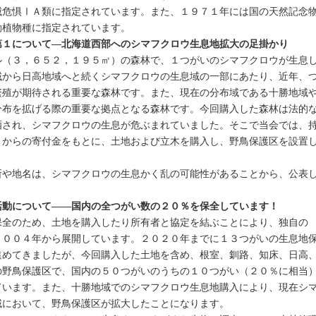
滅危惧ⅠＡ類に指定されています。また、１９７１年には国の天然記念
動植物種に指定されています。
第１について―北海道西部へのシマフクロウ生息地拡大の足掛かり
（３，６５２，１９５㎡）の森林で、１つがいのシマフクロウが生息
域から日高地域へと続くシマフクロウの生息域の一部にあたり、近年、
繁殖が期待される重要な森林です。また、現在の分布域である十勝地域
分布を拡げる際の重要な拠点となる森林です。今回購入した森林は法的
晒され、シマフクロウの生息が危ぶまれていました。そこで当会では、
）からの寄付金をもとに、土地および立木を購入し、野鳥保護区を設置
や地名は、シマフクロウの生息かく乱の可能性があることから、公表
活動について――国内の全つがい数の２０％を保全しています！
全のため、土地を購入したり所有者と協定を結ぶことにより、独自の
２００４年から展開しています。２０２０年までに１３つがいの生息地
進めてきましたが、今回購入した土地を含め、根室、釧路、知床、日高
の野鳥保護区で、国内の５０つがいのうちの１０つがい（２０％に相当
ています。また、十勝地域でのシマフクロウ生息地購入により、現在シ
域において、野鳥保護区が拡大したことになります。