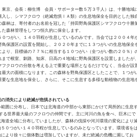
東京、会長：柳生博 会員・サポーター数５万３千人）は、十勝地域
購入し、シマフクロウ（絶滅危惧ⅠＡ類）の生息地保全を目的とした独
の森林は、寄付者のお名前を冠した「持田野鳥保護区シマフクロウ十勝
した森林管理をしつつ恒久的に保全します。
０つがい、１４０羽程が生息しているのみです。当会では２００４年
野鳥保護区の設置を開始し、２０２０年までに１３つがいの生息地保全
により、目標値の７７％に相当する１０つがい（全つがい数の２０％）
れまで根室、釧路、知床、日高の４地域に野鳥保護区を設置しましたが
マフクロウの分散を考える上で重要な場所となるだけでなく、当会が設
は最大の面積になります。この森林を野鳥保護区としたことで、１つが
重要な生息地を保全し、さらに、そこに生息する多様な動植物の生息地
境の消失により絶滅が危惧されている
範囲に分布し、日本では北海道の中部から東部にかけて局所的に生息
達する世界最大級のフクロウの仲間です。主に河川の魚を食べ、巨木にで
北海道全域に分布していましたが、森林の伐採や河川環境の変化により
約５０つがい１４０羽程が生息しているのみとなっています。環境省を
動により徐々に個体数は増加していますが、未だ絶滅の危機に瀕してお