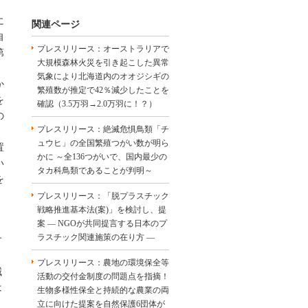
に
関連ページ
自
プレスリリース：オーストラリアで
第
大規模森林火災を引き起こした異常
気象により北海道内のオオジシギの
か
繁殖数が推定で42％減少したことを
を
確認（3.5万羽→2.0万羽に！？）
の
プレスリリース：絶滅危惧鳥類「チ
、
ュウヒ」の全国繁殖つがい数が明ら
置
かに ～全136つがいで、国内最少の
い
タカ科鳥類であることが判明～
を
プレスリリース：「脱プラスチック
戦略推進基本法(案)」を検討し、提
案 ― NGOが共同提言する日本のプ
ラスチック関連施策の在り方 ―
す
プレスリリース：農地の環境保全等
減
活動の交付金制度の問題点を指摘！
は
生物多様性保全と持続的な農業の両
立に向けた提案を自然保護6団体が