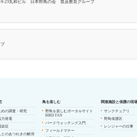
田3-9-23丸和ビル 日本野鳥の会 普及教育グループ
ープ
究
鳥を楽しむ
関連施設と保護の現
ための調査・研究
野鳥を楽しむポータルサイト
サンクチュアリ
BIRD FAN
風力発電
野鳥保護区
バードウォッチング入門
感染症
レンジャーの仕事
フィールドマナー
人とのあつれきの解消