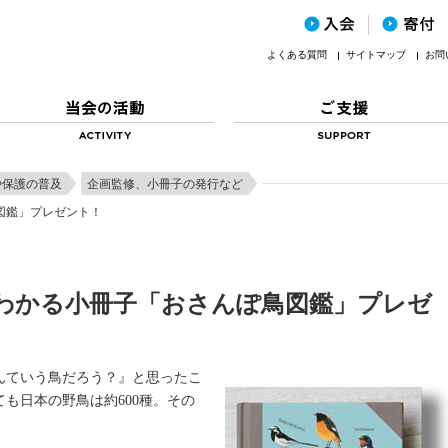
よくある質問
サイトマップ
お問
や保護の普及
企画監修、小冊子の発行など
図鑑」プレゼント！
わかる小冊子「おさんぽ鳥図鑑」プレゼ
んていう鳥だろう？』と思ったこ
も日本の野鳥は約600種。その