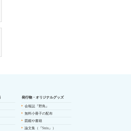
場
発行物・オリジナルグッズ
会報誌『野鳥』
無料小冊子の配布
図鑑や書籍
論文集（『Strix』）