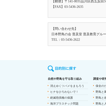
【郵便】〒141-0031品川区西五反
【FAX】03-5436-2635
【問い合わせ先】
日本野鳥の会 普及室 普及教育グル
TEL：03-5436-2622
自然や野鳥を守る取り組み
調査や研
消えゆくツバメをまもろう
保全の
ヒナをひろわないで！
野鳥と
絶滅危惧種の保護
野鳥と
海洋プラスチック問題
野鳥と