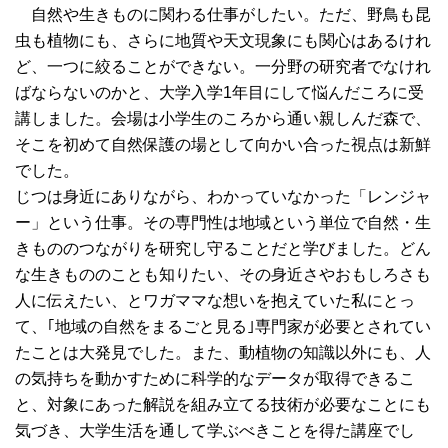
自然や生きものに関わる仕事がしたい。ただ、野鳥も昆
虫も植物にも、さらに地質や天文現象にも関心はあるけれ
ど、一つに絞ることができない。一分野の研究者でなけれ
ばならないのかと、大学入学1年目にして悩んだころに受
講しました。会場は小学生のころから通い親しんだ森で、
そこを初めて自然保護の場として向かい合った視点は新鮮
でした。
じつは身近にありながら、わかっていなかった「レンジャ
ー」という仕事。その専門性は地域という単位で自然・生
きもののつながりを研究し守ることだと学びました。どん
な生きもののことも知りたい、その身近さやおもしろさも
人に伝えたい、とワガママな想いを抱えていた私にとっ
て、｢地域の自然をまるごと見る｣専門家が必要とされてい
たことは大発見でした。また、動植物の知識以外にも、人
の気持ちを動かすために科学的なデータが取得できるこ
と、対象にあった解説を組み立てる技術が必要なことにも
気づき、大学生活を通して学ぶべきことを得た講座でし