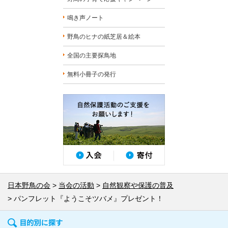
鳴き声ノート
野鳥のヒナの紙芝居＆絵本
全国の主要探鳥地
無料小冊子の発行
日本野鳥の会
当会の活動
自然観察や保護の普及
パンフレット『ようこそツバメ』プレゼント！