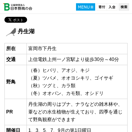
丹生湖
所在
富岡市下丹生
交通
上信電鉄上州一ノ宮駅より徒歩30分～40分
（春）ヒバリ、アオジ、キジ
（夏）ツバメ、オオヨシキリ、ゴイサギ
野鳥
（秋）ツグミ、カラ類
（冬）オオバン、カモ類、オシドリ
丹生湖の周りはブナ、ナラなどの雑木林や、
PR
葦などの水生植物が生えており、四季を通じ
て野鳥観察ができます
開催日
1、3、5、7、9月の第1日曜日