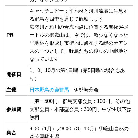
キャッチコピー：平地林と河川流域に生息す
る野鳥を四季を通じて観察します
広瀬川と粕川の合流地点に位置する海抜54メ
PR
ートルの御嶽山は、今では、数少なくなった
平地林を形成し市街地に点在する緑のオアシ
スの一つとして、野鳥たちの渡りの中継地と
なっています
1、3、10月の第4日曜（第5日曜の場合もあ
開催日
り）
主催
日本野鳥の会群馬
伊勢崎分会
一般：500円、群馬支部会員：100円、その他
参加費
支部会員・本部型会員：300円、中学生以下は
無料
9:00（1月）／8:00（3、10月）御嶽山自然の
集合
森公園駐車場