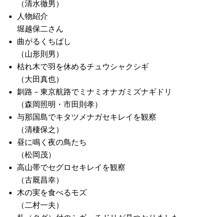
（清水徹男）
人物紹介
堀越保二さん
曲がるくちばし
（山形則男）
枯れ木で羽を休めるチュウシャクシギ
（大田真也）
釧路－東京航路でミナミオナガミズナギドリ
（森岡照明・市田則孝）
与那国島でキタツメナガセキレイを観察
（清棲保之）
昼に鳴く夜の鳥たち
（松岡茂）
高山帯でセグロセキレイを観察
（古厩昌幸）
木の実を食べるモズ
（二村一夫）