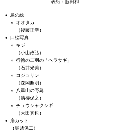
表紙：脇田和
鳥の絵
オオタカ
（後藤正幸）
口絵写真
キジ
（小山政弘）
行徳の二羽の「ヘラサギ」
（石井光美）
コジュリン
（森岡照明）
八重山の野鳥
（清棲保之）
チュウシャクシギ
（大田真也）
扉カット
（堀越保二）