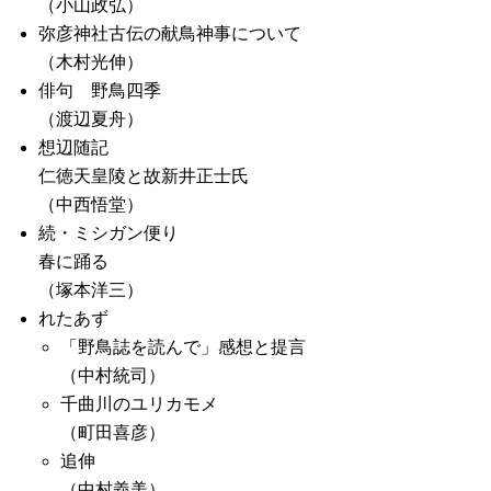
（小山政弘）
弥彦神社古伝の献鳥神事について
（木村光伸）
俳句 野鳥四季
（渡辺夏舟）
想辺随記
仁徳天皇陵と故新井正士氏
（中西悟堂）
続・ミシガン便り
春に踊る
（塚本洋三）
れたあず
「野鳥誌を読んで」感想と提言
（中村統司）
千曲川のユリカモメ
（町田喜彦）
追伸
（中村義美）