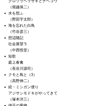
クロツラヘラサギとナベコウ
（堀越保二）
水を想ふ
（野田宇太郎）
海を忘れた白鳥
（竹谷彦三）
想辺随記
社会展望 5
（中西悟堂）
短歌
庭上春禽
（長谷川源司）
クモと鳥と（3）
（高野伸二）
続・ミシガン便り
アジサシモドキがやってきて
（塚本洋三）
伊豆の風物