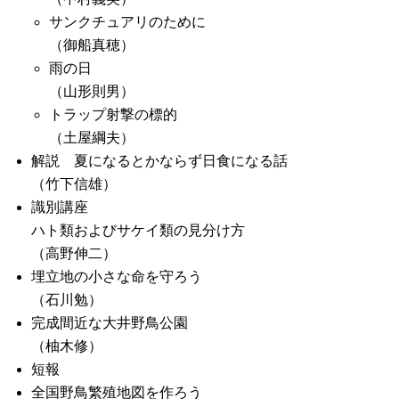
サンクチュアリのために
（御船真穂）
雨の日
（山形則男）
トラップ射撃の標的
（土屋綱夫）
解説 夏になるとかならず日食になる話
（竹下信雄）
識別講座
ハト類およびサケイ類の見分け方
（高野伸二）
埋立地の小さな命を守ろう
（石川勉）
完成間近な大井野鳥公園
（柚木修）
短報
全国野鳥繁殖地図を作ろう