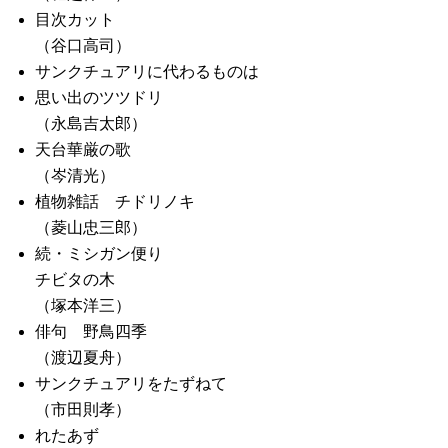
目次カット
（谷口高司）
サンクチュアリに代わるものは
思い出のツツドリ
（永島吉太郎）
天台華厳の歌
（岑清光）
植物雑話 チドリノキ
（菱山忠三郎）
続・ミシガン便り
チビタの木
（塚本洋三）
俳句 野鳥四季
（渡辺夏舟）
サンクチュアリをたずねて
（市田則孝）
れたあず