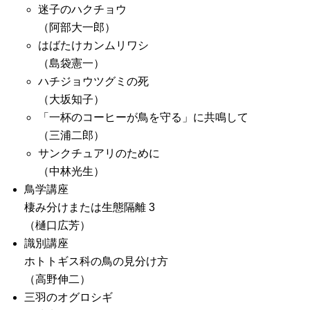
迷子のハクチョウ
（阿部大一郎）
はばたけカンムリワシ
（島袋憲一）
ハチジョウツグミの死
（大坂知子）
「一杯のコーヒーが鳥を守る」に共鳴して
（三浦二郎）
サンクチュアリのために
（中林光生）
鳥学講座
棲み分けまたは生態隔離 3
（樋口広芳）
識別講座
ホトトギス科の鳥の見分け方
（高野伸二）
三羽のオグロシギ