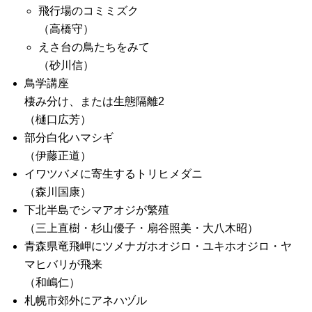
飛行場のコミミズク
（高橋守）
えさ台の鳥たちをみて
（砂川信）
鳥学講座
棲み分け、または生態隔離2
（樋口広芳）
部分白化ハマシギ
（伊藤正道）
イワツバメに寄生するトリヒメダニ
（森川国康）
下北半島でシマアオジが繁殖
（三上直樹・杉山優子・扇谷照美・大八木昭）
青森県竜飛岬にツメナガホオジロ・ユキホオジロ・ヤ
マヒバリが飛来
（和嶋仁）
札幌市郊外にアネハヅル