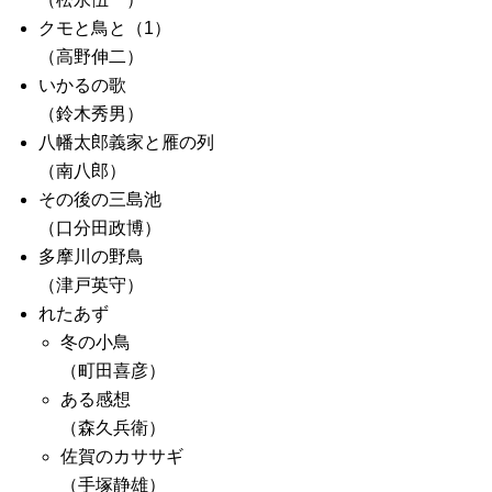
クモと鳥と（1）
（高野伸二）
いかるの歌
（鈴木秀男）
八幡太郎義家と雁の列
（南八郎）
その後の三島池
（口分田政博）
多摩川の野鳥
（津戸英守）
れたあず
冬の小鳥
（町田喜彦）
ある感想
（森久兵衛）
佐賀のカササギ
（手塚静雄）