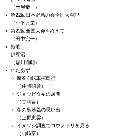
（土屋恭一）
第22回日本野鳥の会全国大会記
（小平万栄）
第22回全国大会を終えて
（田中完一）
短歌
伊豆沼
（森川邇朗）
れたあず
新春自転車探鳥行
（住岡昭彦）
ジョウビタキの居間
（甘利言）
冬の裏妙義の思い出
（上原恵雲）
イヌワシ調査でコウノトリを見る
（山崎亨）