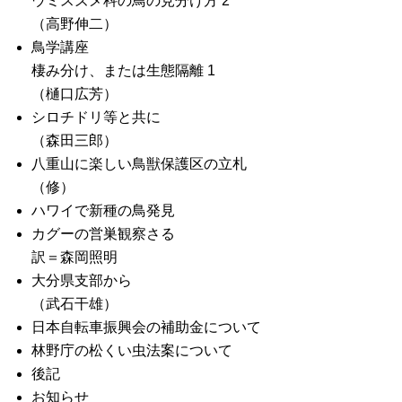
ウミスズメ科の鳥の見分け方 2
（高野伸二）
鳥学講座
棲み分け、または生態隔離 1
（樋口広芳）
シロチドリ等と共に
（森田三郎）
八重山に楽しい鳥獣保護区の立札
（修）
ハワイで新種の鳥発見
カグーの営巣観察さる
訳＝森岡照明
大分県支部から
（武石干雄）
日本自転車振興会の補助金について
林野庁の松くい虫法案について
後記
お知らせ