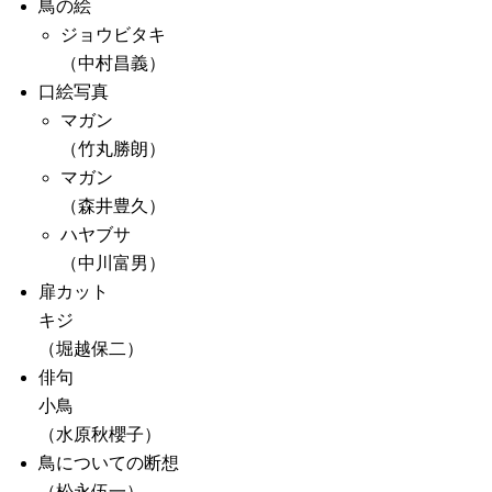
鳥の絵
ジョウビタキ
（中村昌義）
口絵写真
マガン
（竹丸勝朗）
マガン
（森井豊久）
ハヤブサ
（中川富男）
扉カット
キジ
（堀越保二）
俳句
小鳥
（水原秋櫻子）
鳥についての断想
（松永伍一）