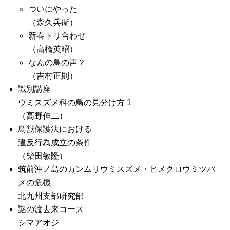
ついにやった
（森久兵衛）
新春トリ合わせ
（高橋英昭）
なんの鳥の声？
（吉村正則）
識別講座
ウミスズメ科の鳥の見分け方 1
（高野伸二）
鳥獣保護法における
違反行為成立の条件
（柴田敏隆）
筑前沖ノ島のカンムリウミスズメ・ヒメクロウミツバ
メの危機
北九州支部研究部
謎の渡去来コース
シマアオジ