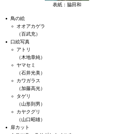
表紙：脇田和
鳥の絵
オオアカゲラ
（百武充）
口絵写真
アトリ
（木地章純）
ヤマセミ
（石井光美）
カワガラス
（加藤高光）
タゲリ
（山形則男）
カヤクグリ
（山口昭雄）
扉カット