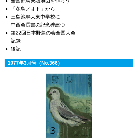
全国野鳥繁殖地図を作ろう
「冬鳥ノオト」から
三島池畔大東中学校に
中西会長書の記念碑建つ
第22回日本野鳥の会全国大会
記録
後記
1977年3月号（No.366）