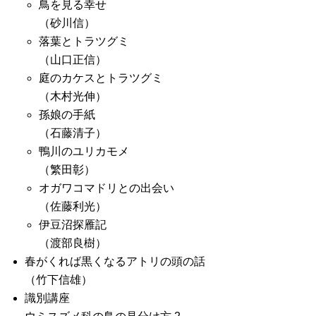
鳥を見る幸せ
（砂川信）
落葉とトラツグミ
（山口正信）
庭のカケスとトラツグミ
（木村光伸）
孫娘の手紙
（石藤清子）
鴨川のユリカモメ
（繁田彰）
オガワコマドリとの出会い
（佐藤利光）
伊豆沼探雁記
（渡部良樹）
春がくれば黒くなるアトリの頭の話
（竹下信雄）
識別講座