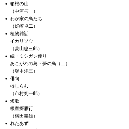
箱根の山
（中河与一）
わが家の鳥たち
（好崎卓二）
植物雑話
イカリソウ
（菱山忠三郎）
続・ミシガン便り
あこがれの鳥・夢の鳥（上）
（塚本洋三）
俳句
樅しらむ
（市村究一郎）
短歌
根室探雁行
（横田義雄）
れたあず