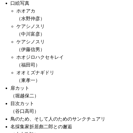
口絵写真
ホオアカ
（水野仲彦）
ケアシノスリ
（中川富彦）
ケアシノスリ
（伊藤信男）
ホオジロハクセキレイ
（福田司）
オオミズナギドリ
（東孝一）
扉カット
（堀越保二）
目次カット
（谷口高司）
鳥のため、そして人のためのサンクチュアリ
名採集家折居彪二郎との邂逅