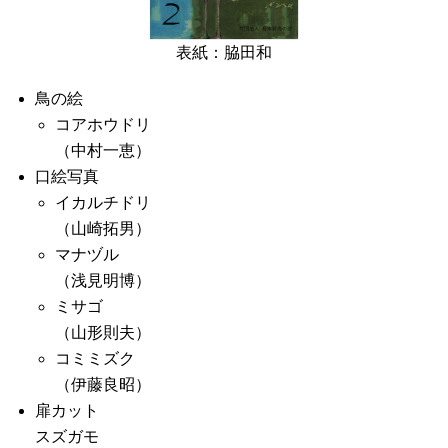
表紙：脇田和
鳥の絵
コアホウドリ
（中村一恵）
口絵写真
イカルチドリ
（山崎拓男）
マナヅル
（浅見明博）
ミサゴ
（山形則夫）
コミミズク
（伊藤良昭）
扉カット
スズガモ