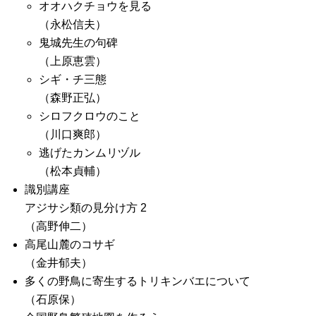
オオハクチョウを見る
（永松信夫）
鬼城先生の句碑
（上原恵雲）
シギ・チ三態
（森野正弘）
シロフクロウのこと
（川口爽郎）
逃げたカンムリヅル
（松本貞輔）
識別講座
アジサシ類の見分け方 2
（高野伸二）
高尾山麓のコサギ
（金井郁夫）
多くの野鳥に寄生するトリキンバエについて
（石原保）