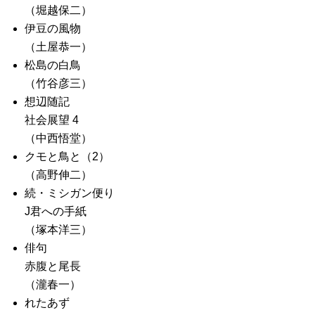
（堀越保二）
伊豆の風物
（土屋恭一）
松島の白鳥
（竹谷彦三）
想辺随記
社会展望 4
（中西悟堂）
クモと鳥と（2）
（高野伸二）
続・ミシガン便り
J君への手紙
（塚本洋三）
俳句
赤腹と尾長
（瀧春一）
れたあず