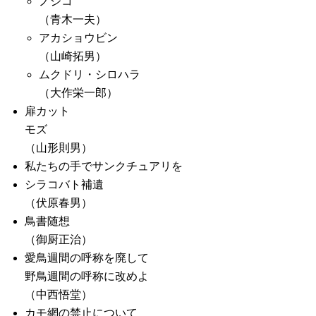
ノジコ
（青木一夫）
アカショウビン
（山崎拓男）
ムクドリ・シロハラ
（大作栄一郎）
扉カット
モズ
（山形則男）
私たちの手でサンクチュアリを
シラコバト補遺
（伏原春男）
鳥書随想
（御厨正治）
愛鳥週間の呼称を廃して
野鳥週間の呼称に改めよ
（中西悟堂）
カモ網の禁止について