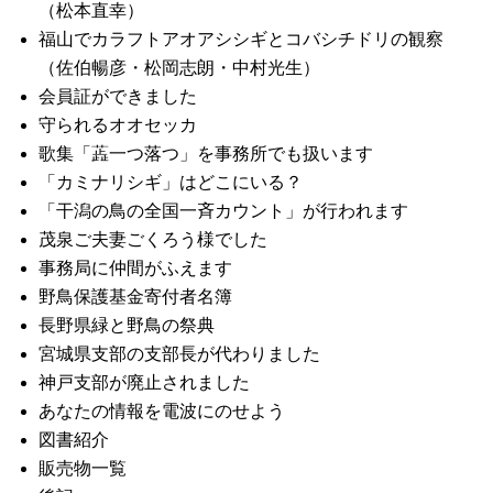
（松本直幸）
福山でカラフトアオアシシギとコバシチドリの観察
（佐伯暢彦・松岡志朗・中村光生）
会員証ができました
守られるオオセッカ
歌集「蕋一つ落つ」を事務所でも扱います
「カミナリシギ」はどこにいる？
「干潟の鳥の全国一斉カウント」が行われます
茂泉ご夫妻ごくろう様でした
事務局に仲間がふえます
野鳥保護基金寄付者名簿
長野県緑と野鳥の祭典
宮城県支部の支部長が代わりました
神戸支部が廃止されました
あなたの情報を電波にのせよう
図書紹介
販売物一覧