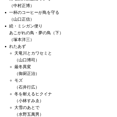
（中村正博）
一杯のコーヒーが鳥を守る
（山口正信）
続・ミシガン便り
あこがれの鳥・夢の鳥（下）
（塚本洋三）
れたあず
天竜川とカワセミと
（山口博司）
厳冬異変
（御厨正治）
モズ
（石井行広）
冬を耐えるヒクイナ
（小林すみゑ）
大雪のあとで
（水野五萬男）