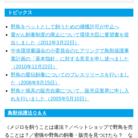
トピックス
野鳥をペットとして飼うための捕獲許可が中止へ
愛がん飼養制度の廃止について環境大臣に要望書を提
出しました（2011年3月22日）
中央環境審議会の小委員会のヒアリングで鳥獣保護事
業計画の「基本指針」に対する意見を申し述べました
（2010年12月22日）
野鳥の愛玩飼養についてのプレスリリースを行いまし
た（2006年9月15日）
野鳥と猟具の販売自粛について、販売店業界に申し入
れを行いました（2005年5月10日）
鳥獣保護法Ｑ＆Ａ
（メジロを飼うことは違法？／ペットショップで野鳥を売
ることは？／密猟や野鳥の飼養・販売を見つけたら？ な