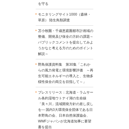
を守る
モニタリングサイト1000（森林・
草原） 陸生鳥類調査
苫小牧圏・千歳恵庭圏都市計画域の
整備、開発及び保全の方針の課題～
パブリックコメントを提出してみよ
うかなと考える方のためのポイント
解説～
野鳥保護資料集 第30集「これか
らの風力発電と環境影響評価 ～再
生可能エネルギーの導入と、生物多
様性保全の両立を目指して～」
プレスリリース：北海道・ラムサー
ル条約湿地ウトナイ湖の生命線
「美々川」流域開発方針の差し戻し
を― 国内3大環境保全団体である日
本野鳥の会、日本自然保護協会、
WWFジャパンが北海道知事に要望
書を提出