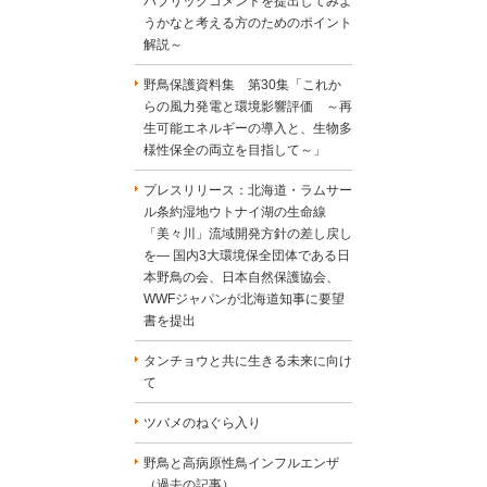
パブリックコメントを提出してみよ
うかなと考える方のためのポイント
解説～
野鳥保護資料集 第30集「これか
らの風力発電と環境影響評価 ～再
生可能エネルギーの導入と、生物多
様性保全の両立を目指して～」
プレスリリース：北海道・ラムサー
ル条約湿地ウトナイ湖の生命線
「美々川」流域開発方針の差し戻し
を― 国内3大環境保全団体である日
本野鳥の会、日本自然保護協会、
WWFジャパンが北海道知事に要望
書を提出
タンチョウと共に生きる未来に向け
て
ツバメのねぐら入り
野鳥と高病原性鳥インフルエンザ
（過去の記事）