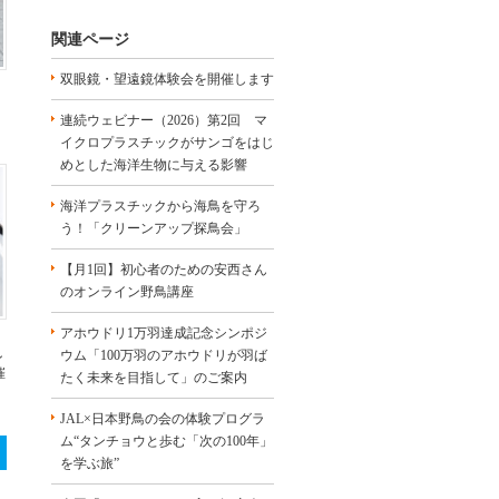
関連ページ
双眼鏡・望遠鏡体験会を開催します
連続ウェビナー（2026）第2回 マ
イクロプラスチックがサンゴをはじ
めとした海洋生物に与える影響
海洋プラスチックから海鳥を守ろ
う！「クリーンアップ探鳥会」
【月1回】初心者のための安西さん
のオンライン野鳥講座
アホウドリ1万羽達成記念シンポジ
ウム「100万羽のアホウドリが羽ば
ン
催
たく未来を目指して」のご案内
JAL×日本野鳥の会の体験プログラ
ム“タンチョウと歩む「次の100年」
を学ぶ旅”