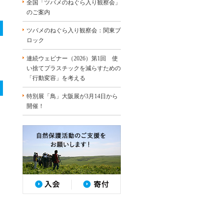
全国「ツバメのねぐら入り観察会」
のご案内
ツバメのねぐら入り観察会：関東ブ
ロック
連続ウェビナー（2026）第1回 使
い捨てプラスチックを減らすための
「行動変容」を考える
特別展「鳥」大阪展が3月14日から
開催！