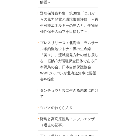
解説～
野鳥保護資料集 第30集「これか
らの風力発電と環境影響評価 ～再
生可能エネルギーの導入と、生物多
様性保全の両立を目指して～」
プレスリリース：北海道・ラムサー
ル条約湿地ウトナイ湖の生命線
「美々川」流域開発方針の差し戻し
を― 国内3大環境保全団体である日
本野鳥の会、日本自然保護協会、
WWFジャパンが北海道知事に要望
書を提出
タンチョウと共に生きる未来に向け
て
ツバメのねぐら入り
野鳥と高病原性鳥インフルエンザ
（過去の記事）