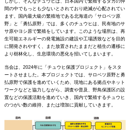
しかし、そんなチュウヒは、日本国内で繁殖するタカの仲
間の中でもっとも少ないとされており絶滅が心配されてい
ます。国内最大級の繁殖地である北海道の「サロベツ原
野」と「勇払原野」では、多くのチュウヒは、民有地のサ
サ原やヨシ原で繁殖をしています。このような場所は、再
生可能エネルギーの発電施設の建設や工場誘致などを目的
に開発されやすく、また放置されたままだと植生の遷移に
より樹林化し、生息環境の悪化を招いてしまいます。
当会は、2024年に「チュウヒ保護プロジェクト」をスタ
ートさせました。本プロジェクトでは、サロベツ原野と勇
払原野で保護を進めていくため、現地にある拠点やネット
ワークなどと協力しながら、調査や普及、野鳥保護区の設
置などの保護活動を進めていき、国内で繁殖するチュウヒ
のつがい数の維持、または増加に貢献していきます。