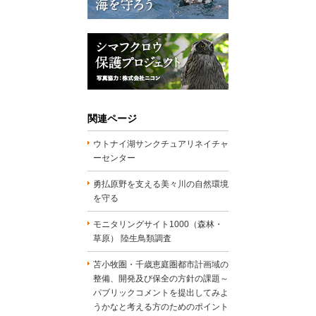
関連ページ
ウトナイ湖サンクチュアリネイチャ
ーセンター
勇払原野を支える美々川の自然環境
を守る
モニタリングサイト1000（森林・
草原） 陸生鳥類調査
苫小牧圏・千歳恵庭圏都市計画域の
整備、開発及び保全の方針の課題～
パブリックコメントを提出してみよ
うかなと考える方のためのポイント