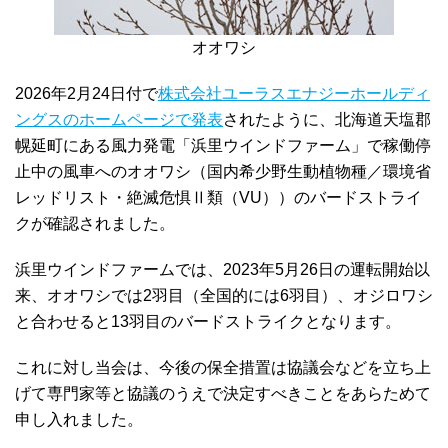
オオワシ
2026年2月24日付で
株式会社ユーラスエナジーホールディ
ングスのホームページで発表
されたように、北海道天塩郡
幌延町にある風力発電「浜里ウインドファーム」で稼働停
止中の風車へのオオワシ（国内希少野生動植物種／環境省
レッドリスト・絶滅危惧Ⅱ類（VU））のバードストライ
クが確認されました。
浜里ウインドファームでは、2023年5月26日の運転開始以
来、オオワシでは2羽目（全国的には6羽目）、オジロワシ
と合わせると13羽目のバードストライクとなります。
これに対し当会は、今後の保全措置は協議会などを立ち上
げて専門家等と協議のうえで決定すべきことをあらためて
申し入れました。