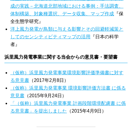
成の実践－北海道北部地域における事例：手法調査、
体制構築、対象種選択、データ収集、マップ作成
『保
全生態学研究』
洋上風力発電が鳥類に与える影響とその回避軽減策と
してのセンシティビティマップの活用
『日本の科学
者』
浜里風力発電事業に関する当会からの意見書・要望書
（仮称）浜里風力発電事業環境影響評価準備書に対す
る意見書
（2017年2月8日）
（仮称）浜里風力発電事業 環境影響評価方法書 に係る
意見書
（2015年9月24日）
「（仮称）浜里風力発電事業 計画段階環境配慮書 に係
る意見書」を提出しました
（2015年4月9日）