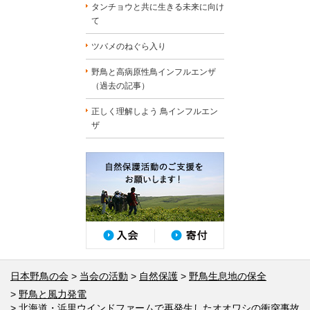
タンチョウと共に生きる未来に向け
て
ツバメのねぐら入り
野鳥と高病原性鳥インフルエンザ
（過去の記事）
正しく理解しよう 鳥インフルエン
ザ
日本野鳥の会
当会の活動
自然保護
野鳥生息地の保全
野鳥と風力発電
北海道・浜里ウインドファームで再発生したオオワシの衝突事故