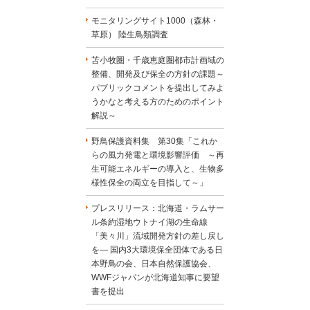
モニタリングサイト1000（森林・
草原） 陸生鳥類調査
苫小牧圏・千歳恵庭圏都市計画域の
整備、開発及び保全の方針の課題～
パブリックコメントを提出してみよ
うかなと考える方のためのポイント
解説～
野鳥保護資料集 第30集「これか
らの風力発電と環境影響評価 ～再
生可能エネルギーの導入と、生物多
様性保全の両立を目指して～」
プレスリリース：北海道・ラムサー
ル条約湿地ウトナイ湖の生命線
「美々川」流域開発方針の差し戻し
を― 国内3大環境保全団体である日
本野鳥の会、日本自然保護協会、
WWFジャパンが北海道知事に要望
書を提出