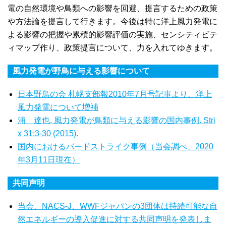
電の自然環境や鳥類への影響を回避、提言するための政策
や方法論を提言して行きます。今後は特に洋上風力発電に
よる影響の把握や累積的影響評価の実施、センシティビテ
ィマップ作り、政策提言について、力を入れてゆきます。
風力発電が野鳥に与える影響について
日本野鳥の会 札幌支部報2010年7月号記事より、洋上
風力発電について増補
浦 達也. 風力発電が鳥類に与える影響の国内事例. Stri
x 31:3-30 (2015).
国内におけるバードストライク事例（当会調べ、2020
年3月11日現在）
共同声明
当会、NACS-J、WWFジャパンの3団体は持続可能な自
然エネルギーの導入促進に対する共同声明を発表しま