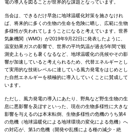
電の導入を図ることが世界的な課題となっています。
当会は、できるだけ早急に地球温暖化対策を施さなけれ
ば、将来的に多くの生物の生命を危険に晒し、広範に生物
多様性が失われてしまうことになると考えています。世界
気象機関（WMO）が2019年9月22日に発表したように、
温室効果ガスの影響で、世界の平均気温が過去5年間で観
測史上もっとも暑くなるなど、地球温暖化の兆候やその影
響が加速していると考えられるため、代替エネルギーとし
て実用的な技術レベルに達している風力発電をはじめとし
た自然エネルギーを積極的に導入していくことに賛成して
います。
ただし、風力発電の導入にあたり、野鳥など野生生物の生
息に悪影響を及ぼすといった、現在の生物多様性に大きな
影響を与えるのは本末転倒、生物多様性の危機のうち第4
の危機（地球温暖化による地球環境の変化による危機）へ
の対応が、第1の危機（開発や乱獲による種の減少・絶