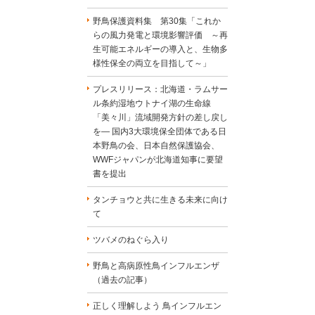
野鳥保護資料集 第30集「これか
らの風力発電と環境影響評価 ～再
生可能エネルギーの導入と、生物多
様性保全の両立を目指して～」
プレスリリース：北海道・ラムサー
ル条約湿地ウトナイ湖の生命線
「美々川」流域開発方針の差し戻し
を― 国内3大環境保全団体である日
本野鳥の会、日本自然保護協会、
WWFジャパンが北海道知事に要望
書を提出
タンチョウと共に生きる未来に向け
て
ツバメのねぐら入り
野鳥と高病原性鳥インフルエンザ
（過去の記事）
正しく理解しよう 鳥インフルエン