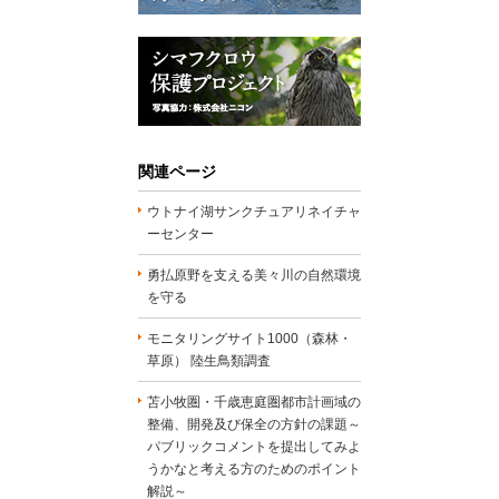
関連ページ
ウトナイ湖サンクチュアリネイチャ
ーセンター
勇払原野を支える美々川の自然環境
を守る
モニタリングサイト1000（森林・
草原） 陸生鳥類調査
苫小牧圏・千歳恵庭圏都市計画域の
整備、開発及び保全の方針の課題～
パブリックコメントを提出してみよ
うかなと考える方のためのポイント
解説～