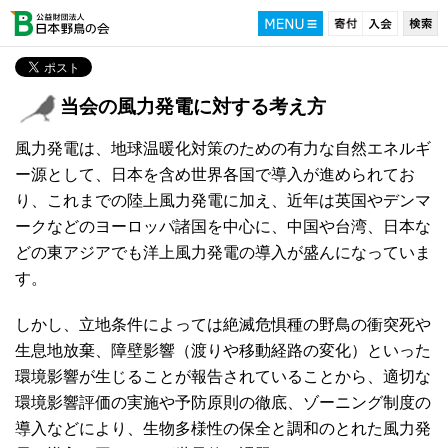
当会の風力発電に対する考え方
風力発電は、地球温暖化対策のための有力な自然エネルギ
ー源として、日本を含め世界各国で導入が進められてお
り、これまでの陸上風力発電に加え、近年は英国やデンマ
ークなどのヨーロッパ諸国を中心に、中国や台湾、日本な
どの東アジアでも洋上風力発電の導入が盛んになっていま
す。
しかし、立地条件によっては絶滅危惧種の野鳥の衝突死や
生息地放棄、障壁影響（渡りや移動経路の変化）といった
環境影響が生じることが報告されていることから、適切な
環境影響評価の実施や予防原則の徹底、ゾーニング制度の
導入などにより、生物多様性の保全と調和のとれた風力発