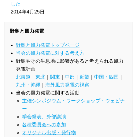
した
2014年4月25日
野鳥と風力発電
野鳥と風力発電トップページ
当会の風力発電に対する考え方
野鳥やその生息地に影響があると考えられる風力
発電計画
北海道
｜
東北
｜
関東
｜
中部
｜
近畿
｜
中国・四国
｜
九州・沖縄
｜
海外風力発電の視察
当会の風力発電に関する活動
主催シンポジウム・ワークショップ・ウェビナ
ー
学会発表、外部講演
各種委員会への参加
オリジナル出版・発行物