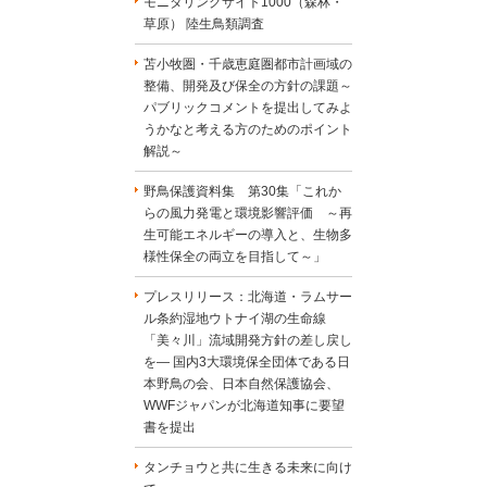
モニタリングサイト1000（森林・
草原） 陸生鳥類調査
苫小牧圏・千歳恵庭圏都市計画域の
整備、開発及び保全の方針の課題～
パブリックコメントを提出してみよ
うかなと考える方のためのポイント
解説～
野鳥保護資料集 第30集「これか
らの風力発電と環境影響評価 ～再
生可能エネルギーの導入と、生物多
様性保全の両立を目指して～」
プレスリリース：北海道・ラムサー
ル条約湿地ウトナイ湖の生命線
「美々川」流域開発方針の差し戻し
を― 国内3大環境保全団体である日
本野鳥の会、日本自然保護協会、
WWFジャパンが北海道知事に要望
書を提出
タンチョウと共に生きる未来に向け