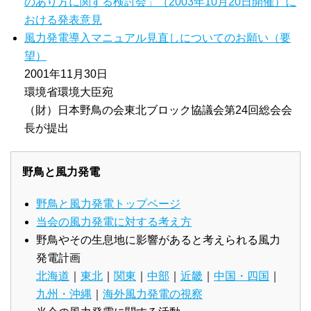
のあり方に関する検討会」（2003年10月20日開催）に
おける発表意見
風力発電導入マニュアル見直しについてのお願い（要
望）
2001年11月30日
環境省環境大臣宛
（財）日本野鳥の会東北ブロック協議会第24回総会会
長が提出
野鳥と風力発電
野鳥と風力発電トップページ
当会の風力発電に対する考え方
野鳥やその生息地に影響があると考えられる風力
発電計画
北海道
｜
東北
｜
関東
｜
中部
｜
近畿
｜
中国・四国
｜
九州・沖縄
｜
海外風力発電の視察