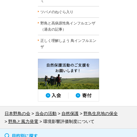
て
ツバメのねぐら入り
野鳥と高病原性鳥インフルエンザ
（過去の記事）
正しく理解しよう 鳥インフルエン
ザ
日本野鳥の会
当会の活動
自然保護
野鳥生息地の保全
野鳥と風力発電
環境影響評価制度について