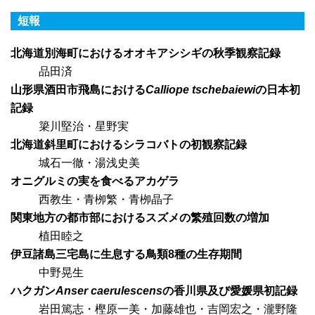
短報
北海道別海町におけるオオキアシシギの秋季観察記録
品田済
山形県酒田市飛島における
Calliope tschebaiewi
の日本初
記録
簗川堅治・星野実
北海道斜里町におけるシラコバトの初観察記録
城石一徹・湯浅史美
オニグルミの実を食べるアカゲラ
西教生・青栁繁・青栁晶子
関東地方の都市部におけるスズメの繁殖回数の増加
植田睦之
伊豆諸島三宅島に生息する鳥類8種の生存期間
中野晃生
ハクガン
Anser caerulescens
の香川県及び愛媛県初記録
岩田篤志・樫原一美・加藤雄也・吉岡宏之・瀧野隆