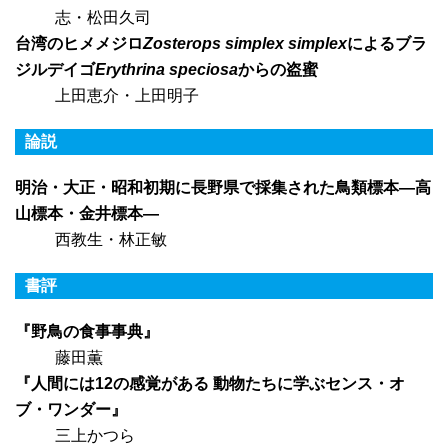
志・松田久司
台湾のヒメメジロ
Zosterops simplex simplex
によるブラ
ジルデイゴ
Erythrina speciosa
からの盗蜜
上田恵介・上田明子
論説
明治・大正・昭和初期に長野県で採集された鳥類標本—高
山標本・金井標本—
西教生・林正敏
書評
『野鳥の食事事典』
藤田薫
『人間には12の感覚がある 動物たちに学ぶセンス・オ
ブ・ワンダー』
三上かつら