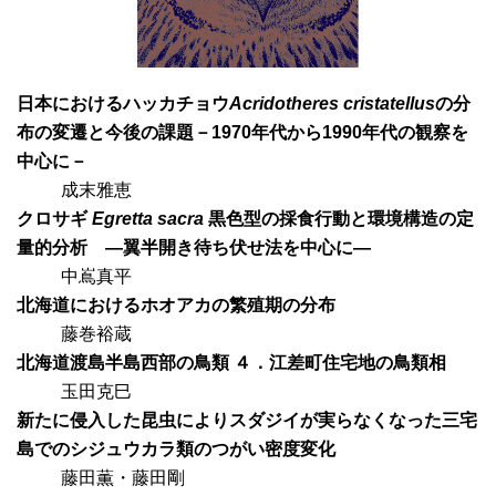
日本におけるハッカチョウ
Acridotheres cristatellus
の分
布の変遷と今後の課題－1970年代から1990年代の観察を
中心に－
成末雅恵
クロサギ
Egretta sacra
黒色型の採食行動と環境構造の定
量的分析 —翼半開き待ち伏せ法を中心に—
中嶌真平
北海道におけるホオアカの繁殖期の分布
藤巻裕蔵
北海道渡島半島西部の鳥類 ４．江差町住宅地の鳥類相
玉田克巳
新たに侵入した昆虫によりスダジイが実らなくなった三宅
島でのシジュウカラ類のつがい密度変化
藤田薫・藤田剛